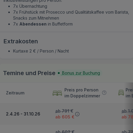
Inklusivleistungen pro Person:
7x Übernachtung
7x Frühstück mit Prosecco und Qualitätskaffee vom Barista,
Snacks zum Mitnehmen
7x
Abendessen
in Buffetform
Extrakosten
Kurtaxe 2 € / Person / Nacht
Temine und Preise
Bonus zur Buchung
Preis pro Person
Pre
Zeitraum
im Doppelzimmer
im 
ab 791 €
ab 1.
2.4.26 - 31.10.26
ab 605 €
ab 78
ab 602 €
ab 7