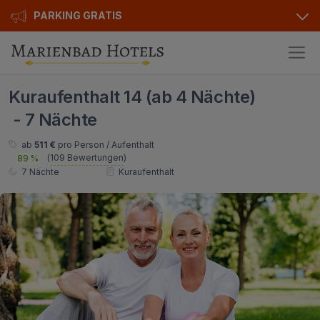
PARKING GRATIS
Hotels
Kuraufenthalt 14 (ab 4 Nächte)
Angebote
Alle Hotels
- 7 Nächte
Kurhotels
Geschenkgutscheine
ab
511 €
pro Person / Aufenthalt
(
109 Bewertungen
)
89 %
Golfhotels
Bonusse
7 Nächte
Kuraufenthalt
Ensana Hotels
Sonderangebot
Orea Hotels
Kontakt
Kontakt
Über uns
Privat Transfer