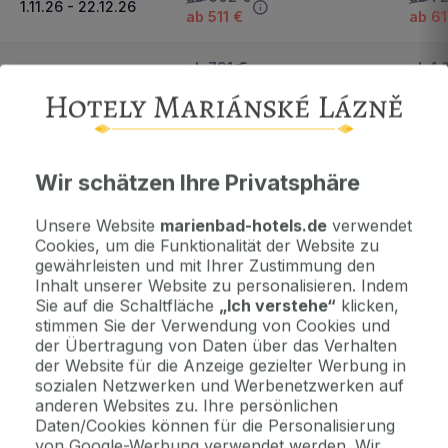
1.11.26 - 22.12.26
ab 511 €
ab 61
ab 791 €
ab 1.
23.12.26 - 4.1.27
ab 672 €
ab 8
Wichtige Informationen
Wir schätzen Ihre Privatsphäre
Kontaktdaten. Unterkunftsbedingungen und andere...
Unsere Website
marienbad-hotels.de
verwendet
Cookies, um die Funktionalität der Website zu
Als Geschenk kaufen
gewährleisten und mit Ihrer Zustimmung den
Machen Sie Freude mit einem Geschenkvoucher
Inhalt unserer Website zu personalisieren. Indem
Sie auf die Schaltfläche
„Ich verstehe“
klicken,
stimmen Sie der Verwendung von Cookies und
der Übertragung von Daten über das Verhalten
Jetzt bezahlen Sie gar nichts.
der Website für die Anzeige gezielter Werbung in
Die Zahlungsmodalitäten erhalten Sie zusammen mit dem Angebot
sozialen Netzwerken und Werbenetzwerken auf
per E-Mail.
anderen Websites zu. Ihre persönlichen
Daten/Cookies können für die Personalisierung
von Google-Werbung verwendet werden. Wir