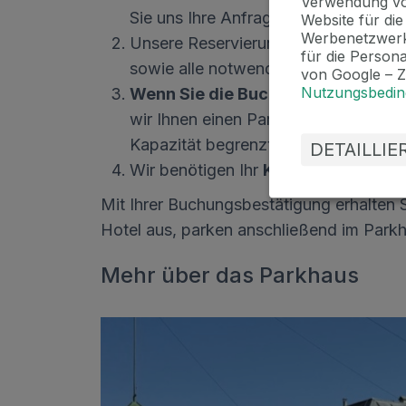
Verwendung vo
Sie uns Ihre Anfrage.
Website für di
Werbenetzwerk
Unsere Reservierungsspezialisten A
für die Person
sowie alle notwendigen Informatione
von Google – 
Nutzungsbedi
Wenn Sie die Buchung bestätigen
wir Ihnen einen Parkplatz im Parkha
Kapazität begrenzt ist.
DETAILLI
Wir benötigen Ihr
Kfz-Kennzeichen
Mit Ihrer Buchungsbestätigung erhalten 
Hotel aus, parken anschließend im Parkh
Mehr über das Parkhaus