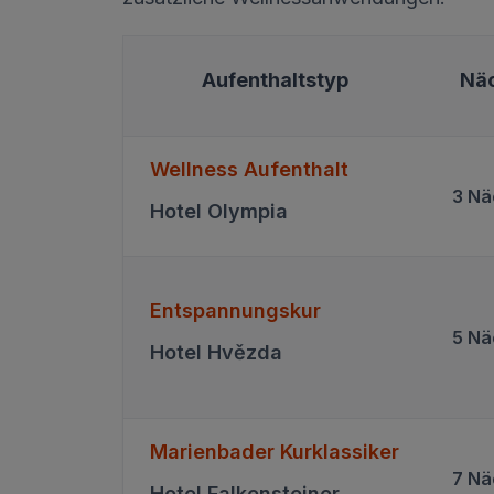
Aufenthaltstyp
Nä
Wellness Aufenthalt
3 Nä
Hotel Olympia
Entspannungskur
5 Nä
Hotel Hvězda
Marienbader Kurklassiker
7 Nä
Hotel Falkensteiner