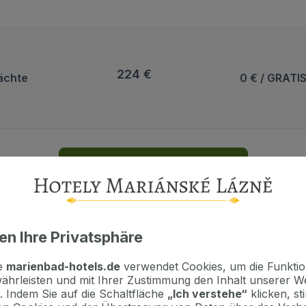
224 €
ächte
0 € / GRATI
Aufenthalt inkl. Parken auswählen
en Ihre Privatsphäre
reservieren wir ausschließlich für Gäste, die ihre
 ist begrenzt - je früher Sie sich bei uns melden, 
te
marienbad-hotels.de
verwendet Cookies, um die Funktion
ährleisten und mit Ihrer Zustimmung den Inhalt unserer W
. Indem Sie auf die Schaltfläche
„Ich verstehe“
klicken, s
fenthalt
hier auf
www.marienbad-hotels.de
oder auf
w