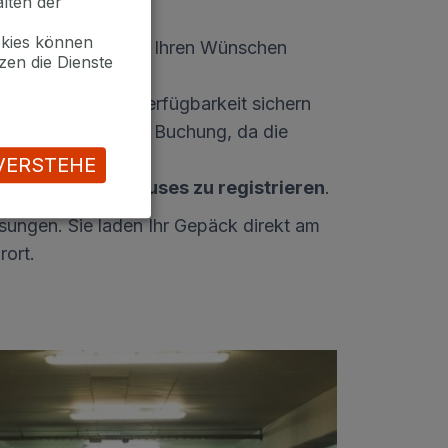
lten der
okies können
ebot
entsprechend Ihren Wünschen
zen die Dienste
e nach aktueller Verfügbarkeit sichern
n eine frühzeitige Buchung, da die
VERSTEHE
stem des Parkhauses zu registrieren
.
sungen. Sie laden Ihr Gepäck direkt am
rort.