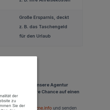
Große Ersparnis, deckt
z. B. das Taschengeld
S
für den Urlaub
n Aufenthalt über unsere Agentur
desto höher ist Ihre Chance auf einen
alität der
ebsite zu
timmen Sie der
ww.marianske-lazne.info
und senden