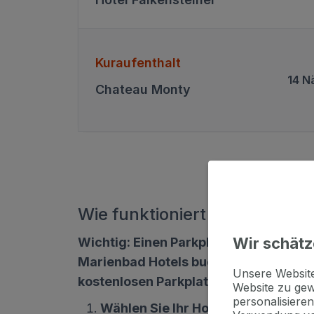
Kuraufenthalt
14 N
Chateau Monty
Wie funktioniert das?
Wir schätz
Wichtig: Einen Parkplatz im Parkhaus 
Marienbad Hotels buchen. Die Kapazität
Unsere Websi
kostenlosen Parkplatz.
Website zu gew
personalisieren
Wählen Sie Ihr Hotel oder Ihren Au