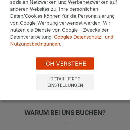
sozialen Netzwerken und Werbenetzwerken auf
anderen Websites zu. Ihre persönlichen
Daten/Cookies können für die Personalisierung
von Google-Werbung verwendet werden. Wir
nutzen die Dienste von Google – Zwecke der
Datenverarbeitung:
Googles Datenschutz- und
HOTELS IN MARIENBAD
Nutzungsbedingungen
.
ICH VERSTEHE
Kommen Sie nach Marienbad, um Energie aufzutanken
oder
Kur in Marienbad
entdecken. Wir vermitteln Ihnen
gern einen Kuraufenthalt oder einen Golfaufenthalt zu
DETAILLIERTE
günstigen Preisen. Auch beraten wir Sie gern und
EINSTELLUNGEN
gratis. Wählen Sie aus über 30 geprüften Hotels.
WARUM BEI UNS BUCHEN?