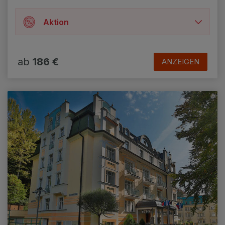
Aktion
Jahr 2026
✔ 10% Rabatt auf Kuraufenthalte ab 6
ab
186 €
ANZEIGEN
Übernachtungen bei Buchung bis zum
15.8.2026 für den Zeitraum vom 7.7. bis zum
23.10.2026.
✔ Rabatt für Langzeitaufenthalte: 4–6
Nächte 5%, 7-13 Nächte 10%, 14 Nächte und
mehr 15%