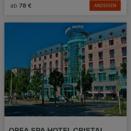
13 = 12 Rabatt auf alle Aufenthalte
ab
78 €
ANZEIGEN
Aufenthalt ab 13 Nächten: kostenloses
Parken während des gesamten Aufenthalts
Frühbücherrabatt 5% – Buchung 60 Tage
und mehr vor Anreise
OREA SPA HOTEL CRISTAL