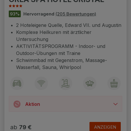
93%
Hervorragend
(205 Bewertungen)
2 Hoteleigene Quelle, Edward VII. und Augustin
Komplexe Heilkuren mit ärztlicher
Untersuchung
AKTIVITÄTSPROGRAMM - Indoor- und
Outdoor-Übungen mit Traine
Schwimmbad mit Gegenstrom, Massage-
Wasserfall, Sauna, Whirlpool
Aktion
Jahr 2026 / 6.1.2026 - 4.1.2027 /
☞ SOMMER SPECIAL 15% Rabatt für
ab
79 €
ANZEIGEN
Aufetnhalt im Termin 1.6. - 31.8. 2026 gilt für