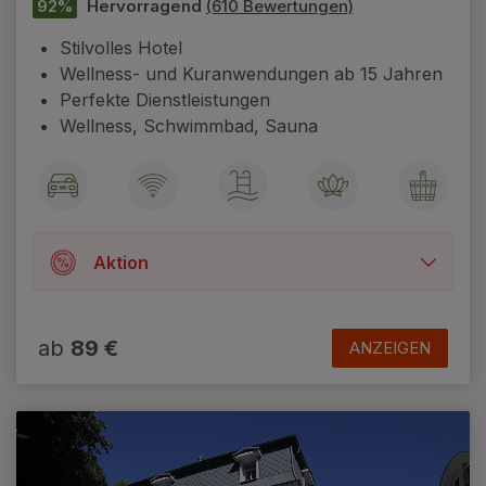
92%
Hervorragend
(610 Bewertungen)
Stilvolles Hotel
Wellness- und Kuranwendungen ab 15 Jahren
Perfekte Dienstleistungen
Wellness, Schwimmbad, Sauna
Aktion
☞ 15% Rabatt auf alle Wellness-Aufenthalte,
auf alle Kuraufenthalte u. auf
ab
89 €
ANZEIGEN
Übernachtungen mit Frühstück (BB) und
Halbpension (HB) ab 3 Übernachtungen im
Zeitraum vom 1.6. bis 31.8. 2026
+ zu jedem Kuraufenthalt von 6 bis 10
Nächten erhalten Gäste 2 ärztlich