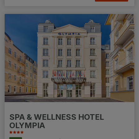
Kur- und Wellness Pakete. Kann mit Early
Bird (FBR) kombiniert werden.
☞ Early Bird = 10% Rabatt bei Buchung
mindestens 45 Tage vor Anreise. Gilt nur für
SPA-Aufenthalte im Zeitraum vom
06.01.2026 bis 04.01.2027.
☞ Early Bird = 15 % Rabatt bei Buchung
mindestens 90 Tage vor Anreise. Gültig nur
für SPA-Aufenthalte im Zeitraum vom
06.01.2026 bis 04.01.2027.
SPA & WELLNESS HOTEL
OLYMPIA