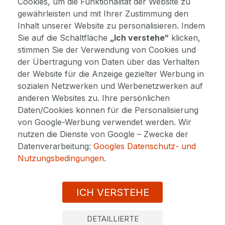
Cookies, um die Funktionalität der Website zu
gewährleisten und mit Ihrer Zustimmung den
Das Hotel SwissHouse**** ist ein einzigartiges
Inhalt unserer Website zu personalisieren. Indem
Boutique-Hotel mit 19 Zimmern in Marianske
Sie auf die Schaltfläche
„Ich verstehe“
klicken,
Lazne am Rande des Slavkov-Waldes. Dieses
stimmen Sie der Verwendung von Cookies und
kleine, aber feine Hotel verwöhnt Sie mit einem
der Übertragung von Daten über das Verhalten
breiten Angebot an Behandlungen und
der Website für die Anzeige gezielter Werbung in
köstlichem Essen.
sozialen Netzwerken und Werbenetzwerken auf
Restaurant
anderen Websites zu. Ihre persönlichen
Daten/Cookies können für die Personalisierung
Das Küchenteam ist stolz auf die Verwendung lokaler
von Google-Werbung verwendet werden. Wir
Zutaten und baut sogar Kräuter im eigenen Garten an.
nutzen die Dienste von Google – Zwecke der
Das reichhaltige Frühstücksbuffet ist bekannt für
Mehr anzeigen
Datenverarbeitung:
Googles Datenschutz- und
seine traditionellen Spezialitäten und die frischen
Nutzungsbedingungen
.
Produkte aus der Region.
Zum
Abendessen
stehen zwei Menüs mit typischen
AUSSTATTUNG
Gerichten der tschechischen Küche zur Auswahl.
ICH VERSTEHE
Freuen Sie sich auf hausgemachte Klassiker von
Parkplatz
höchster Qualität.
WICHTIGE INFORMATION
DETAILLIERTE
Im Hotelcafé können Sie köstlichen Kaffee,