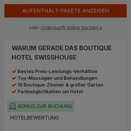
Angebote
Alle Hotels
AUFENTHALT-PAKETE ANZEIGEN
Geschenkgutscheine
Kurhotels
oder
Unterkunft online buchen »
Bonusse
Golfhotels
Sonderangebot
Ensana Hotels
WARUM GERADE DAS BOUTIQUE
Kontakt
Orea Hotels
HOTEL SWISSHOUSE
Kontakt
Bestes Preis-Leistungs-Verhältnis
Top-Massagen und Behandlungen
Über uns
19 Boutique-Zimmer & großer Garten
Privat Transfer
Parkmöglichkeiten am Hotel
FAQ
BONUS ZUR BUCHUNG
HOTELBEWERTUNG