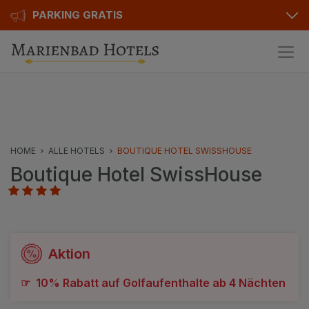
PARKING GRATIS
Pakete
Hotelinfo
Preise
HOME
ALLE HOTELS
BOUTIQUE HOTEL SWISSHOUSE
Boutique Hotel SwissHouse
Bewertungen
Ausstattung
Karte
Aktion
Kontakt
☞ 10% Rabatt auf Golfaufenthalte ab 4 Nächten
Hotels