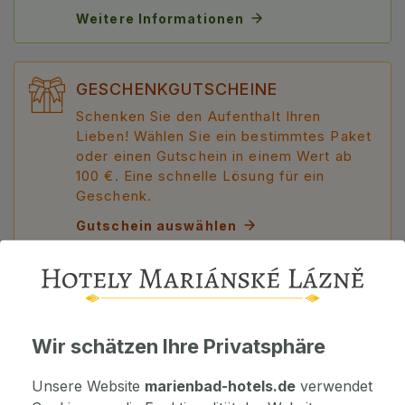
Weitere Informationen
GESCHENKGUTSCHEINE
Schenken Sie den Aufenthalt Ihren
Lieben! Wählen Sie ein bestimmtes Paket
oder einen Gutschein in einem Wert ab
100 €. Eine schnelle Lösung für ein
Geschenk.
Gutschein auswählen
DETAILS
Wir schätzen Ihre Privatsphäre
Unsere Website
marienbad-hotels.de
verwendet
HOTEL INFO