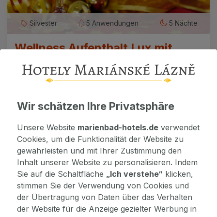
Silvester
5 Anwendungen
5 Nächte
Wellness Aufenthalt Lux mit
Silvester
OREA Spa Hotel Cristal
Beschreibung des Paketes
Wir schätzen Ihre Privatsphäre
693 €
ab
Unsere Website
marienbad-hotels.de
verwendet
/ 1 Person
Cookies, um die Funktionalität der Website zu
gewährleisten und mit Ihrer Zustimmung den
ANZEIGEN
Inhalt unserer Website zu personalisieren. Indem
Sie auf die Schaltfläche
„Ich verstehe“
klicken,
AUFENTHALT SCHENKEN
stimmen Sie der Verwendung von Cookies und
der Übertragung von Daten über das Verhalten
der Website für die Anzeige gezielter Werbung in