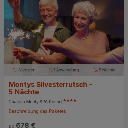
Silvester
1 Anwendung
5 Nächte
Montys Silvesterrutsch -
5 Nächte
Chateau Monty SPA Resort
Beschreibung des Paketes
678 €
ab