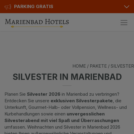
PARKING GRATIS
Hotels
Angebote
Alle Hotels
Geschenkgutscheine
Kurhotels
HOME
/
PAKETE
/ SILVESTER
Bonusse
Golfhotels
SILVESTER IN MARIENBAD
Sonderangebot
Ensana Hotels
Planen Sie
Silvester 2026
in Marienbad zu verbringen?
Kontakt
Orea Hotels
Entdecken Sie unsere
exklusiven Silvesterpakete
, die
Unterkunft, Gourmet-Halb- oder Vollpension, Wellness- und
Kontakt
Kurbehandlungen sowie einen
unvergesslichen
Silvesterabend mit viel Spaß und Überraschungen
Über uns
umfassen. Weihnachten und Silvester in Marienbad 2026
bieten Ihnen außergewöhnliche Veranstaltungen und