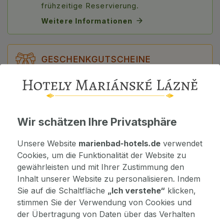
frühzeitige Reservierung.
Weitere Informationen
GESCHENKGUTSCHEINE
Schenken Sie den Aufenthalt Ihren
Lieben! Wählen Sie ein bestimmtes Paket
oder einen Gutschein in einem Wert ab
100 €. Eine schnelle Lösung für ein
Geschenk.
Wir schätzen Ihre Privatsphäre
Gutschein auswählen
Unsere Website
marienbad-hotels.de
verwendet
Cookies, um die Funktionalität der Website zu
gewährleisten und mit Ihrer Zustimmung den
Inhalt unserer Website zu personalisieren. Indem
DETAILS
Sie auf die Schaltfläche
„Ich verstehe“
klicken,
stimmen Sie der Verwendung von Cookies und
der Übertragung von Daten über das Verhalten