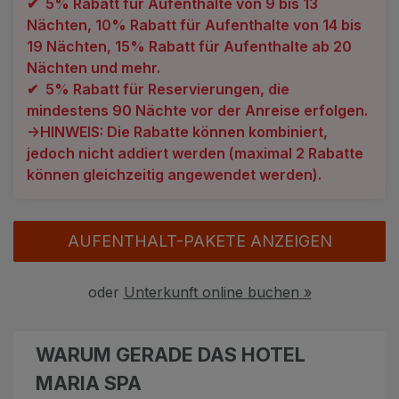
✔ 5% Rabatt für Aufenthalte von 9 bis 13
Angebote
Alle Hotels
Nächten, 10% Rabatt für Aufenthalte von 14 bis
19 Nächten, 15% Rabatt für Aufenthalte ab 20
Geschenkgutscheine
Kurhotels
Nächten und mehr.
✔ 5% Rabatt für Reservierungen, die
Bonusse
Golfhotels
mindestens 90 Nächte vor der Anreise erfolgen.
->HINWEIS: Die Rabatte können kombiniert,
Sonderangebot
Ensana Hotels
jedoch nicht addiert werden (maximal 2 Rabatte
Kontakt
Orea Hotels
können gleichzeitig angewendet werden).
Kontakt
AUFENTHALT-PAKETE ANZEIGEN
Über uns
Privat Transfer
oder
Unterkunft online buchen »
FAQ
WARUM GERADE DAS HOTEL
MARIA SPA