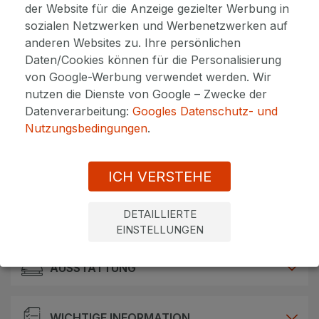
HOTEL INFO
der Website für die Anzeige gezielter Werbung in
sozialen Netzwerken und Werbenetzwerken auf
anderen Websites zu. Ihre persönlichen
Maria Spa ist ein einzigartiges Produkt, das die
Daten/Cookies können für die Personalisierung
Geschichte von Mariánské Lázně widerspiegelt
und besteht aus dem legendären Gebäude aus
von Google-Werbung verwendet werden. Wir
dem Jahr 1882, in dem sich die Maria-Quelle
nutzen die Dienste von Google – Zwecke der
befindet, die natürliche Kohlendioxidquelle,
Datenverarbeitung:
Googles Datenschutz- und
nach der die Stadt benannt wurde.
Nutzungsbedingungen
.
Der auf die Nutzung natürlicher Ressourcen
ausgerichtete Kurhotel ist der erste Ort in
ICH VERSTEHE
Europa und vielleicht in der Welt, wo die
Wirkung von natürlichem Torf begonnen hat,
und ist durch überdachte und beheizte
DETAILLIERTE
Mehr anzeigen
Kolonnaden (Promenade mit historischen
EINSTELLUNGEN
Exponaten) mit den Hotels Nové Lázně,
Centrální Lázně verbunden , Hvězda.
AUSSTATTUNG
Wellness & Spa
Parkplatz
Das Hotel Maria SPA ist Teil des Hotels Centrální
WICHTIGE INFORMATION