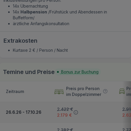
Inklusivleistungen pro Person:
14x Übernachtung
14x
Halbpension
/Frühstück und Abendessen in
Buffetform/
ärztliche Anfangskonsultation
Extrakosten
Kurtaxe 2 € / Person / Nacht
Temine und Preise
Bonus zur Buchung
Preis pro Person
Pr
Zeitraum
im Doppelzimmer
im
2.422 €
2.91
26.6.26 - 17.10.26
2.179 €
2.6
2.282 €
2.7