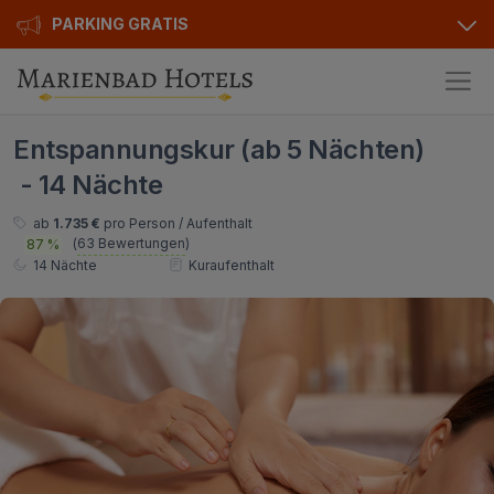
PARKING GRATIS
Hotels
Entspannungskur (ab 5 Nächten)
Angebote
Alle Hotels
- 14 Nächte
Kurhotels
Geschenkgutscheine
ab
1.735 €
pro Person / Aufenthalt
(
63 Bewertungen
)
87 %
Golfhotels
Bonusse
14 Nächte
Kuraufenthalt
Ensana Hotels
Sonderangebot
Orea Hotels
Kontakt
Kontakt
Über uns
Privat Transfer