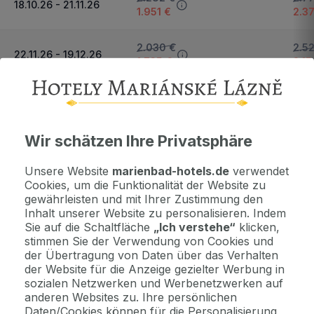
18.10.26 - 21.11.26
1.951 €
2.3
2.030 €
2.5
22.11.26 - 19.12.26
1.735 €
2.15
Nächster Zeitraum und Preise anzeigen
Wichtige Informationen
Wir schätzen Ihre Privatsphäre
Kontaktdaten. Unterkunftsbedingungen und andere...
Unsere Website
marienbad-hotels.de
verwendet
Cookies, um die Funktionalität der Website zu
gewährleisten und mit Ihrer Zustimmung den
Als Geschenk kaufen
Inhalt unserer Website zu personalisieren. Indem
Machen Sie Freude mit einem Geschenkvoucher
Sie auf die Schaltfläche
„Ich verstehe“
klicken,
stimmen Sie der Verwendung von Cookies und
der Übertragung von Daten über das Verhalten
der Website für die Anzeige gezielter Werbung in
Jetzt bezahlen Sie gar nichts.
sozialen Netzwerken und Werbenetzwerken auf
Die Zahlungsmodalitäten erhalten Sie zusammen mit dem Angebot
anderen Websites zu. Ihre persönlichen
per E-Mail.
Daten/Cookies können für die Personalisierung