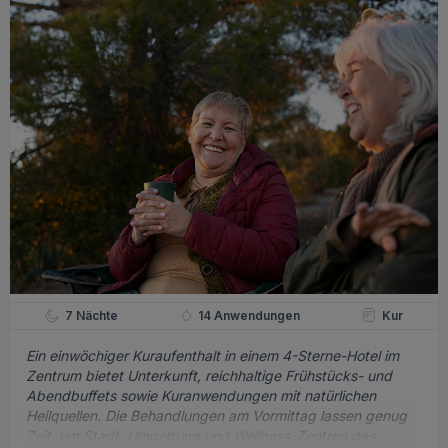
Innenpool, Aktiv- und Solepool, separate
Therapiebecken
Saunabereich mit finnischer Sauna, Biosauna,
Dampfbad und Infrarotkabine
Spa Tasche mit Bademantel, Handtüchern und Flip
Flops
Gesundheitskurse wie z.B. Aqua- Jogging,
Theraband, Rückenschule, Power-Yoga, etc.
(teilweise gegen Gebühr, am Wochenende
begrenztes Angebot)
Life Unterhaltung an bestimmten Tagen in der Library
Bar
Modern ausgestattetes Fitnessstudio
Nespresso-Kaffeemaschine, Safe, Minibar im Zimmer
Kostenloses WLAN
7 Nächte
14 Anwendungen
Kur
Ein einwöchiger Kuraufenthalt in einem 4-Sterne-Hotel im
Zentrum bietet Unterkunft, reichhaltige Frühstücks- und
Abendbuffets sowie Kuranwendungen mit natürlichen
Heilquellen. Die Behandlungen am Vormittag lassen genug
Zeit, um Stadt, Umgebung und Wellness-Zentren des