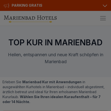
PARKING GRATIS
Hotels
Angebote
Alle Hotels
TOP KUR IN MARIENBAD
Kurhotels
Geschenkgutscheine
Heilen, entspannen und neue Kraft schöpfen in
Golfhotels
Bonusse
Marienbad
Ensana Hotels
Sonderangebot
Orea Hotels
Kontakt
Erleben Sie
Marienbad Kur mit Anwendungen
in
Kontakt
ausgewählten Kurhotels in Marienbad – individuell abgestimmt,
ärztlich betreut und ideal für Ihren erholsamen Marienbad
Über uns
Kururlaub.
Wählen Sie Ihren idealen Kuraufenthalt – für 7
oder 14 Nächte.
Privat Transfer