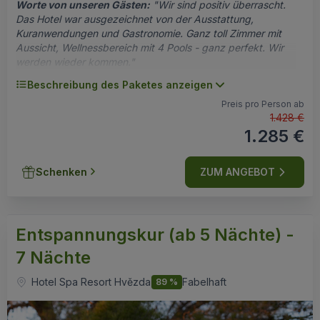
Worte von unseren Gästen:
"Wir sind positiv überrascht.
Das Hotel war ausgezeichnet von der Ausstattung,
Kuranwendungen und Gastronomie. Ganz toll Zimmer mit
Aussicht, Wellnessbereich mit 4 Pools - ganz perfekt. Wir
werden wieder kommen."
Beschreibung des Paketes anzeigen
Inklusivleistungen pro Person:
7x Übernachtung
Preis pro Person ab
1.428 €
7x
Vollpension
(ein reichhaltiges
1.285 €
Frühstücksbüffet, Good 4U Lunch - ein bekömmliches
Mittagessen mit Salaten und warmen Gerichten aus
der Schauküche und mehrgängiges Abendessen mit
Schenken
ZUM ANGEBOT
Wahlmenüs oder Themenbuffet)
medizinische Eingangsuntersuchung
12 Kuranwendungen
(z.B.: Heilmassagen,
Krankengymnastik, Heilbäder, Wassertherapie,
Entspannungskur (ab 5 Nächte) -
Schlammpackungen, Kohlendioxidanwendungen,
Inhalationstherapie, physikalische Behandlungen)
7 Nächte
Hauseigene Mineralquelle Alexandra
freie Nutzung der 2.500m
Acquapura
Spa Pool- &
2
Hotel Spa Resort Hvězda
Fabelhaft
89 %
Saunalandschaft:
Poolbereich mit beheiztem Außen- und