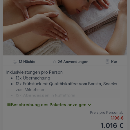
regelmäßige Kulturprogramme, Musikabende
Internetecke, WiFi-Internet
13 Nächte
26 Anwendungen
Kur
Inklusivleistungen pro Person:
13x Übernachtung
13x Frühstück mit Qualitätskaffee vom Barista, Snacks
zum Mitnehmen
13x
Abendessen
in Buffetform
Erstkonsultation durch einen Arzt
Beschreibung des Paketes anzeigen
2 Kuranwendungen / Nacht laut ärztliche
Untersuchung
Preis pro Person ab
1.196 €
1x Laboranalyse nach Empfehlung des Arztes
1.016 €
Trinkkur direkt im Hotel /die Quellen Augustin und