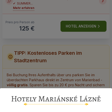
✔ SUMMER...
Mehr erfahren
Preis pro Person ab
HOTEL ANZEIGEN
125 €
TIPP: Kostenloses Parken im
Stadtzentrum
Bei Buchung Ihres Aufenthalts über uns parken Sie im
überdachten Parkhaus direkt im Zentrum von Marienbad -
völlig gratis
. Sparen Sie bis zu 20 € pro Nacht und sichern
Sie sich Ihren Platz rechtzeitig, denn die Kapazität ist
begrenzt!