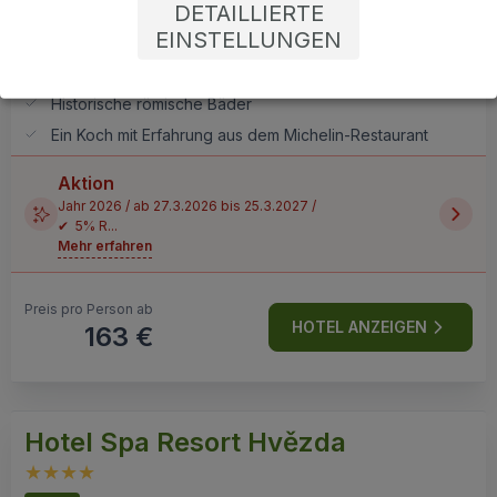
DETAILLIERTE
EINSTELLUNGEN
Luxuriöses 5-Sterne-Hotel
Natürliche Heilquellen
Historische römische Bäder
Ein Koch mit Erfahrung aus dem Michelin-Restaurant
Aktion
Jahr 2026 / ab 27.3.2026 bis 25.3.2027 /
✔ 5% R...
Mehr erfahren
Preis pro Person ab
HOTEL ANZEIGEN
163 €
Hotel Spa Resort Hvězda