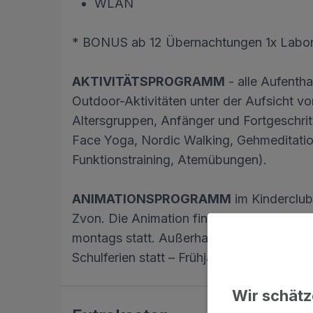
WLAN
* BONUS ab 12 Übernachtungen 1x Labor
AKTIVITÄTSPROGRAMM
- alle Aufenth
Outdoor-Aktivitäten unter der Aufsicht von
Altersgruppen, Anfänger und Fortgeschrit
Face Yoga, Nordic Walking, Gehmeditation,
Funktionstraining, Atemübungen).
ANIMATIONSPROGRAMM
im Kinderclub 
Zvon. Die Animation findet in den Sommer
montags statt. Außerhalb der Sommermona
Schulferien statt – Frühjahrs-/Herbstferie
Wir schätz