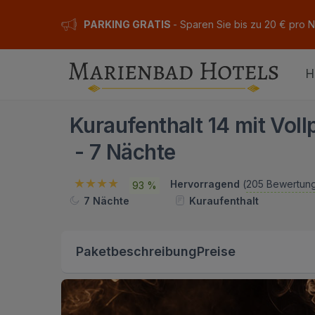
PARKING GRATIS
- Sparen Sie bis zu 20 € pro 
H
Kuraufenthalt 14 mit Voll
- 7 Nächte
Hervorragend
(
205 Bewertun
93 %
7 Nächte
Kuraufenthalt
Paketbeschreibung
Preise
ION