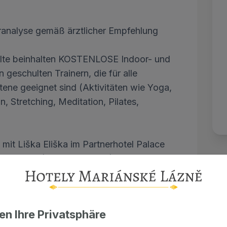
analyse gemäß ärztlicher Empfehlung
alte beinhalten KOSTENLOSE Indoor- und
 geschulten Trainern, die für alle
tene geeignet sind (Aktivitäten wie Yoga,
 Stretching, Meditation, Pilates,
mit Liška Eliška im Partnerhotel Palace
monaten (Juli und August) täglich außer
te findet die Animation nur während der
n usw.
en Ihre Privatsphäre