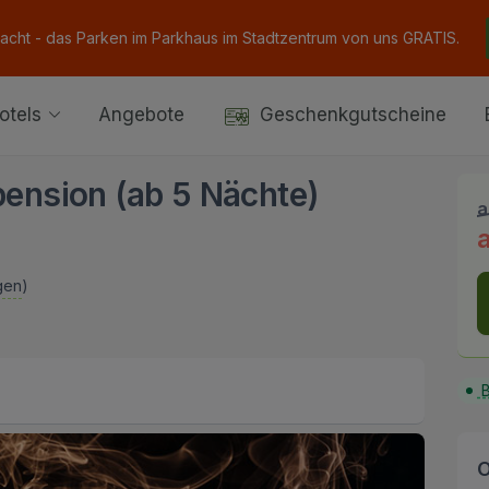
Nacht - das Parken im Parkhaus im Stadtzentrum von uns GRATIS.
otels
Angebote
Geschenkgutscheine
pension (ab 5 Nächte)
a
gen
)
B
O