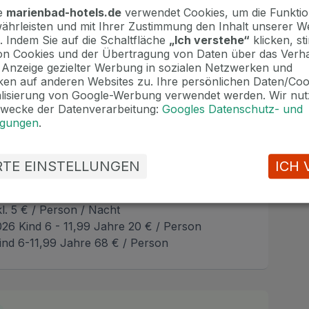
te
marienbad-hotels.de
verwendet Cookies, um die Funktion
ährleisten und mit Ihrer Zustimmung den Inhalt unserer W
. Indem Sie auf die Schaltfläche
„Ich verstehe“
klicken, s
n Cookies und der Übertragung von Daten über das Verha
e Anzeige gezielter Werbung in sozialen Netzwerken und
en auf anderen Websites zu. Ihre persönlichen Daten/Co
alisierung von Google-Werbung verwendet werden. Wir nut
Zwecke der Datenverarbeitung:
Googles Datenschutz- und
ngungen
.
mmer / Nacht
2026 40 € / Person
35 € / Person
ERTE EINSTELLUNGEN
ICH 
 inkl. 10 € / Person / Nacht
kl. 5 € / Person / Nacht
026 Kind 6 - 11,99 Jahre 20 € / Person
Kind 6-11,99 Jahre 68 € / Person