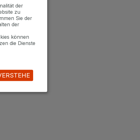
alität der
ebsite zu
timmen Sie der
lten der
okies können
zen die Dienste
VERSTEHE