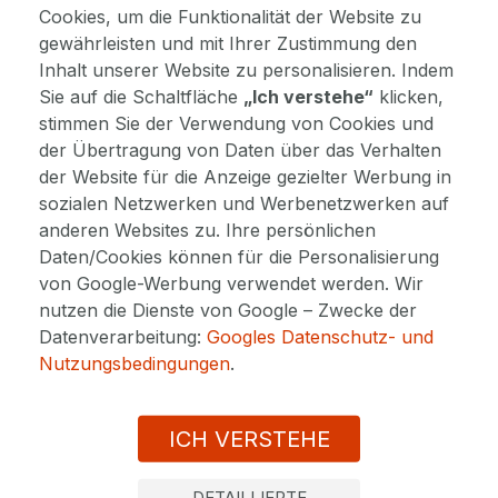
frühzeitige Reservierung.
Cookies, um die Funktionalität der Website zu
gewährleisten und mit Ihrer Zustimmung den
Weitere Informationen
Inhalt unserer Website zu personalisieren. Indem
Sie auf die Schaltfläche
„Ich verstehe“
klicken,
stimmen Sie der Verwendung von Cookies und
GESCHENKGUTSCHEINE
der Übertragung von Daten über das Verhalten
Schenken Sie den Aufenthalt Ihren
der Website für die Anzeige gezielter Werbung in
Lieben! Wählen Sie ein bestimmtes Paket
sozialen Netzwerken und Werbenetzwerken auf
oder einen Gutschein in einem Wert ab
anderen Websites zu. Ihre persönlichen
100 €. Eine schnelle Lösung für ein
Daten/Cookies können für die Personalisierung
Geschenk.
von Google-Werbung verwendet werden. Wir
Gutschein auswählen
nutzen die Dienste von Google – Zwecke der
Datenverarbeitung:
Googles Datenschutz- und
Nutzungsbedingungen
.
DETAILS
ICH VERSTEHE
DETAILLIERTE