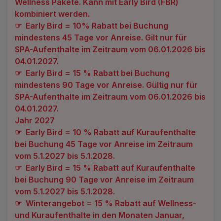
Wellness Pakete. Kann mit Early Bird (FBR)
Angebote
Alle Hotels
kombiniert werden.
☞ Early Bird = 10% Rabatt bei Buchung
Geschenkgutscheine
Kurhotels
mindestens 45 Tage vor Anreise. Gilt nur für
SPA-Aufenthalte im Zeitraum vom 06.01.2026 bis
Bonusse
Golfhotels
04.01.2027.
☞ Early Bird = 15 % Rabatt bei Buchung
Sonderangebot
Ensana Hotels
mindestens 90 Tage vor Anreise. Gültig nur für
Kontakt
Orea Hotels
SPA-Aufenthalte im Zeitraum vom 06.01.2026 bis
04.01.2027.
Kontakt
Jahr 2027
☞ Early Bird = 10 % Rabatt auf Kuraufenthalte
Über uns
bei Buchung 45 Tage vor Anreise im Zeitraum
Privat Transfer
vom 5.1.2027 bis 5.1.2028.
☞ Early Bird = 15 % Rabatt auf Kuraufenthalte
FAQ
bei Buchung 90 Tage vor Anreise im Zeitraum
vom 5.1.2027 bis 5.1.2028.
☞ Winterangebot = 15 % Rabatt auf Wellness-
und Kuraufenthalte in den Monaten Januar,