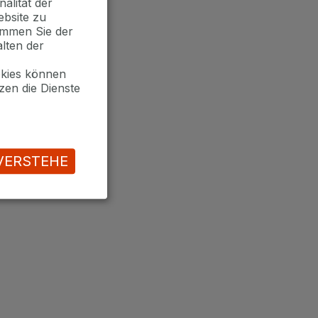
alität der
ebsite zu
timmen Sie der
lten der
okies können
zen die Dienste
VERSTEHE