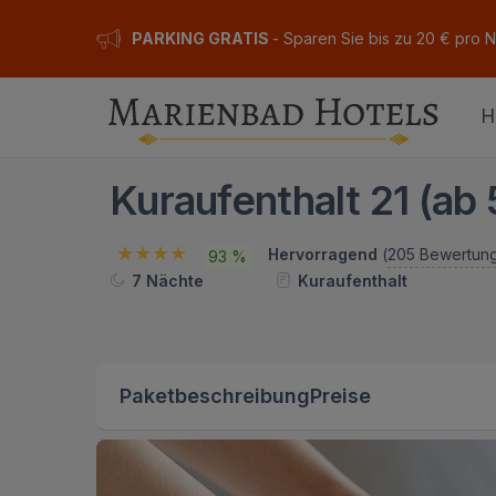
PARKING GRATIS
- Sparen Sie bis zu 20 € pro 
H
Kuraufenthalt 21 (ab
Hervorragend
(
205 Bewertun
93 %
7 Nächte
Kuraufenthalt
Paketbeschreibung
Preise
ION