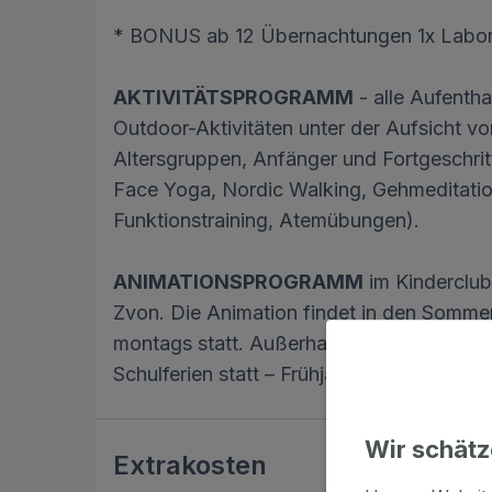
* BONUS ab 12 Übernachtungen 1x Labor
AKTIVITÄTSPROGRAMM
- alle Aufenth
Outdoor-Aktivitäten unter der Aufsicht von
Altersgruppen, Anfänger und Fortgeschrit
Face Yoga, Nordic Walking, Gehmeditation,
Funktionstraining, Atemübungen).
ANIMATIONSPROGRAMM
im Kinderclub 
Zvon. Die Animation findet in den Sommer
montags statt. Außerhalb der Sommermona
Schulferien statt – Frühjahrs-/Herbstferie
Wir schätz
Extrakosten