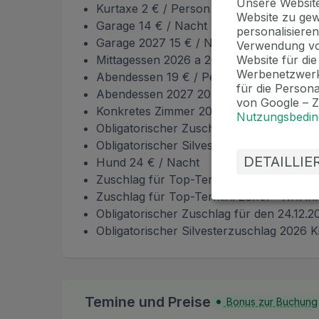
Unsere Websi
Kurtaxe 2 € / Person / Nacht
Website zu gew
Garage 14 € / Nacht
personalisieren
Garage 2027 15 € / Nacht
Verwendung vo
Mittagessen 2026 a 2027 15 € / Person
Website für di
Werbenetzwerk
Abendessen 19 € / Person
für die Person
Abendessen 2027 20 € / Person
von Google – 
Konkretes Zimmer 2026 u. 2027 5 € / Zi
Nutzungsbedi
Obligatorischer Zuschlag für den 24.12.
Obligatorischer Silvesterzuschlag 2026 1
DETAILLI
Hund 24 € / Nacht
Zuschlag für Top-Termin: 25.12. bis 30.12.
Zuschlag für Top-Termin: 28.10. - 7.11. in
Obligatorischer Zuschlag für den 24.12.2
Obligatorischer Silvesterzuschlag 2026 
Temine und Preise
Bonus zur Buchung