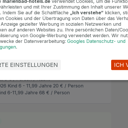
te
marienbad-hotels.de
verwendet Cookies, um die Funktion
ährleisten und mit Ihrer Zustimmung den Inhalt unserer W
. Indem Sie auf die Schaltfläche
„Ich verstehe“
klicken, s
n Cookies und der Übertragung von Daten über das Verha
e Anzeige gezielter Werbung in sozialen Netzwerken und
en auf anderen Websites zu. Ihre persönlichen Daten/Co
alisierung von Google-Werbung verwendet werden. Wir nut
Zwecke der Datenverarbeitung:
Googles Datenschutz- und
mmer / Nacht
ngungen
.
2026 40 € / Person
35 € / Person
ERTE EINSTELLUNGEN
ICH 
 inkl. 10 € / Person / Nacht
kl. 5 € / Person / Nacht
026 Kind 6 - 11,99 Jahre 20 € / Person
Kind 6-11,99 Jahre 68 € / Person