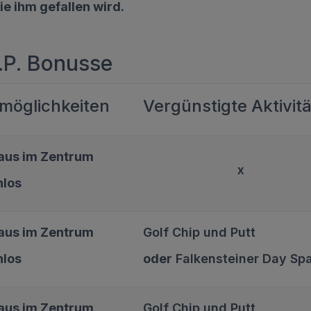
ie ihm gefallen wird.
I.P. Bonusse
möglichkeiten
Vergünstigte Aktivit
aus im Zentrum
x
nlos
aus im Zentrum
Golf Chip und Putt
nlos
oder
Falkensteiner Day Sp
aus im Zentrum
Golf Chip und Putt