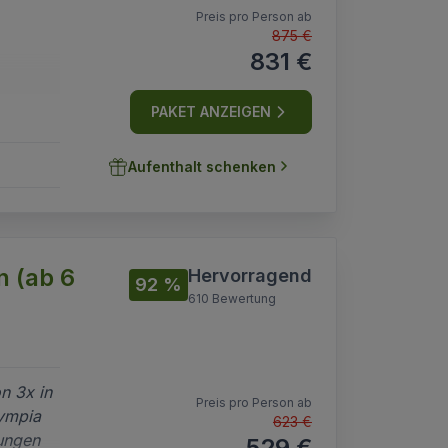
Preis pro Person ab
875 €
n
831 €
PAKET ANZEIGEN
Aufenthalt schenken
ol mit
d
n (ab 6
Hervorragend
92 %
610 Bewertung
n 3x in
Preis pro Person ab
lympia
623 €
dungen
529 €