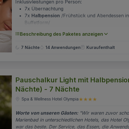
Inklusivleistungen pro Person:
7x Übernachtung
7x
Halbpension
/Frühstück und Abendessen i
Buffetform/
ärztliche Konsultation
Beschreibung des Paketes anzeigen
2 Kuranwendungen / Nacht laut ärztlicher
Verschreibung
7 Nächte
14 Anwendungen
Kuraufenthalt
medizinische Trinkkur
täglicher freier Eintritt in 2 Schwimmbecken im
Komplex des historischen Römischen Bades, Po
Wirbelströmen, Whirlpool, 2 Saunen, Dampfba
freier Eintritt in Aqua-Wellness-Landschaft mit
Pauschalkur Light mit Halbpensio
Schwimmbecken im Resort Hvězda
Nächte) - 7 Nächte
freier Eintritt ins Premier Fitnesscenter im Hotel
Centrální Lázně
Spa & Wellness Hotel Olympia
regelmäßige Kulturprogramme, Musikabende
Internetecke, WiFi-Internet
Worte von unseren Gästen:
"Wir waren zuvor scho
Marienbad in unterschiedlichen Hotels, das Hotel O
war das beste. Der Service, das Essen, die Anwen