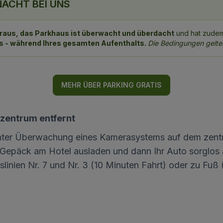
 NACHT BEI UNS
 Voraus, das Parkhaus ist überwacht und überdacht
und hat zudem 
s - während Ihres gesamten Aufenthalts.
Die Bedingungen gelten
MEHR ÜBER PARKING GRATIS
tzentrum entfernt
z unter Überwachung eines Kamerasystems auf dem zent
hr Gepäck am Hotel ausladen und dann Ihr Auto sorglos 
linien Nr. 7 und Nr. 3 (10 Minuten Fahrt) oder zu Fuß