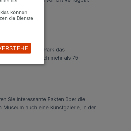
lten der
okies können
zen die Dienste
VERSTEHE
 Jahr 2020 war der Park das
e und sehen Sie sich mehr als 75
en Sie interessante Fakten über die
m Museum auch eine Kunstgalerie, in der