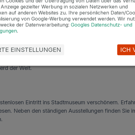
n Cookies und der Übertragung von Daten über das Verha
e Anzeige gezielter Werbung in sozialen Netzwerken und
en auf anderen Websites zu. Ihre persönlichen Daten/Co
alisierung von Google-Werbung verwendet werden. Wir nut
Zwecke der Datenverarbeitung:
Googles Datenschutz- und
ngungen
.
Park
ERTE EINSTELLUNGEN
ICH 
en Park voller Miniaturen tschechischer Denkmäler. Im
on Karlsbad, und das sagt schon etwas aus. Kommen Si
erd der Welt.
stenlosen Eintritt ins Stadtmuseum verschönern. Erfahr
sen. Neben den ständigen Ausstellungen finden Sie i
n.