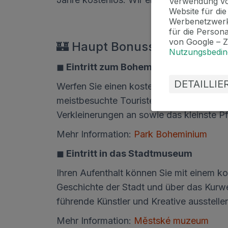
Verwendung vo
Website für di
Werbenetzwerk
für die Person
von Google – 
🏰 Haupt Bonusse
Nutzungsbedi
◼
Eintritt zum Boheminium Miniature 
DETAILLI
Werfen Sie einen kostenlosen Blick in d
meistbesuchte Touristenziel in der Regi
Verkleinerungen an sowie das kleinste Pf
Mehr Information:
Park Boheminium
◼
Eintritt in das Stadtmuseum
Ihren Aufenthalt können Sie mit einem ko
Geschichte der Stadt und über das Kurwe
führende Künstler und Kreative ausstelle
Mehr Information:
Městské muzeum