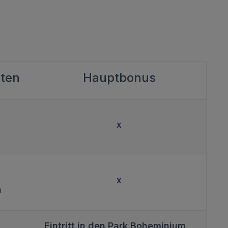
äten
Hauptbonus
x
x
a
Eintritt in den Park Boheminium