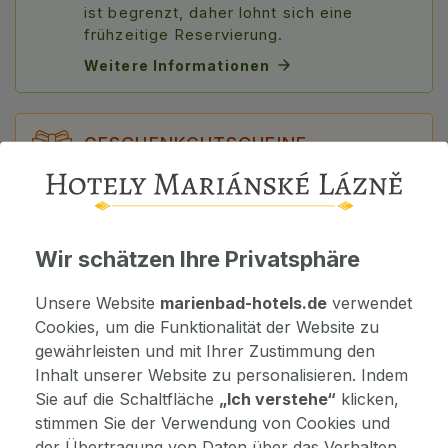
ist begrenzt, daher lohnt sich eine
frühzeitige Reservierung.
Weitere Informationen
GESCHENKGUTSCHEINE
Schenken Sie den Aufenthalt Ihren
Lieben! Wählen Sie ein bestimmtes Paket
oder einen Gutschein in einem Wert ab
100 €. Eine schnelle Lösung für ein
Wir schätzen Ihre Privatsphäre
Geschenk.
Gutschein auswählen
Unsere Website
marienbad-hotels.de
verwendet
Cookies, um die Funktionalität der Website zu
gewährleisten und mit Ihrer Zustimmung den
Inhalt unserer Website zu personalisieren. Indem
DETAILS
Sie auf die Schaltfläche
„Ich verstehe“
klicken,
stimmen Sie der Verwendung von Cookies und
der Übertragung von Daten über das Verhalten