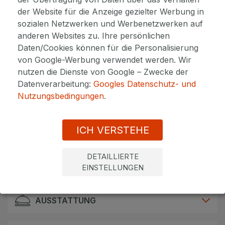
der Website für die Anzeige gezielter Werbung in
HOTEL INFO
sozialen Netzwerken und Werbenetzwerken auf
anderen Websites zu. Ihre persönlichen
Hier begann die lange Kurtradition von
Daten/Cookies können für die Personalisierung
Mariánské Lázně zu schreiben. Das Kurhotel
von Google-Werbung verwendet werden. Wir
Centrální Lázně ist der älteste Kurkomplex der
nutzen die Dienste von Google – Zwecke der
Stadt und steht an der Stelle, wo 1812 das dritte
Datenverarbeitung:
Googles Datenschutz- und
Kurhaus errichtet wurde. Hier entstanden die
Nutzungsbedingungen
.
ersten Dampf- und Gasbäder (1818) und unter
anderem die einzigen Moorpackungen. Spüren
Sie die heilende Kraft der hoteleigenen
ICH VERSTEHE
Mineralquellen, des heimischen Torfs und des
einzigartigen Mariengases, das direkt auf dem
Gelände entspringt.
DETAILLIERTE
Mehr anzeigen
EINSTELLUNGEN
Wellness & Spa
Drei eigene Mineralquellen für Mineralbäder und
AUSSTATTUNG
Trinkkur sowie eine einzigartige natürliche
Kohlensäurequelle dienen als natürliche Heilquellen