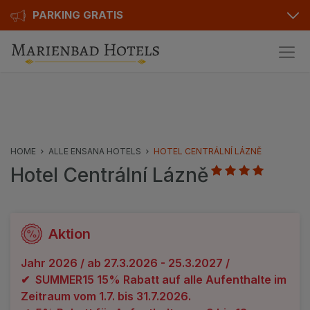
PARKING GRATIS
Pakete
Hotelinfo
Preise
HOME
ALLE ENSANA HOTELS
HOTEL CENTRÁLNÍ LÁZNĚ
Hotel Centrální Lázně
Bewertungen
Ausstattung
Karte
Aktion
Kontakt
Jahr 2026 / ab 27.3.2026 - 25.3.2027 /
✔ SUMMER15 15% Rabatt auf alle Aufenthalte im
Zeitraum vom 1.7. bis 31.7.2026.
Hotels