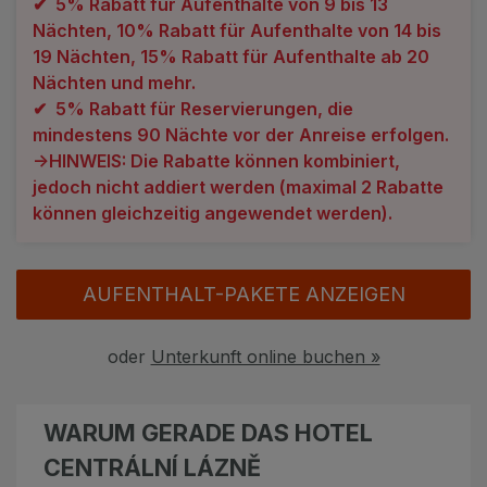
✔ 5% Rabatt für Aufenthalte von 9 bis 13
Angebote
Alle Hotels
Nächten, 10% Rabatt für Aufenthalte von 14 bis
19 Nächten, 15% Rabatt für Aufenthalte ab 20
Geschenkgutscheine
Kurhotels
Nächten und mehr.
✔ 5% Rabatt für Reservierungen, die
Bonusse
Golfhotels
mindestens 90 Nächte vor der Anreise erfolgen.
->HINWEIS: Die Rabatte können kombiniert,
Sonderangebot
Ensana Hotels
jedoch nicht addiert werden (maximal 2 Rabatte
Kontakt
Orea Hotels
können gleichzeitig angewendet werden).
Kontakt
AUFENTHALT-PAKETE ANZEIGEN
Über uns
Privat Transfer
oder
Unterkunft online buchen »
FAQ
WARUM GERADE DAS HOTEL
CENTRÁLNÍ LÁZNĚ