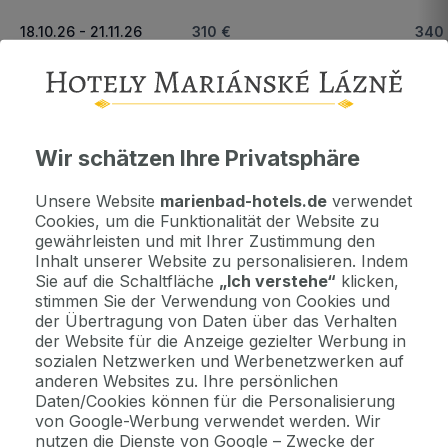
18.10.26 - 21.11.26
310 €
340
Wichtige Informationen
Kontaktdaten. Unterkunftsbedingungen und andere...
Wir schätzen Ihre Privatsphäre
Unsere Website
marienbad-hotels.de
verwendet
Als Geschenk kaufen
Cookies, um die Funktionalität der Website zu
Machen Sie Freude mit einem Geschenkvoucher
gewährleisten und mit Ihrer Zustimmung den
Inhalt unserer Website zu personalisieren. Indem
Sie auf die Schaltfläche
„Ich verstehe“
klicken,
stimmen Sie der Verwendung von Cookies und
Jetzt bezahlen Sie gar nichts.
der Übertragung von Daten über das Verhalten
Die Zahlungsmodalitäten erhalten Sie zusammen mit dem Angebot
per E-Mail.
der Website für die Anzeige gezielter Werbung in
sozialen Netzwerken und Werbenetzwerken auf
anderen Websites zu. Ihre persönlichen
Daten/Cookies können für die Personalisierung
2 Gründe, bei uns zu buchen
von Google-Werbung verwendet werden. Wir
Bonus zur Buchung
nutzen die Dienste von Google – Zwecke der