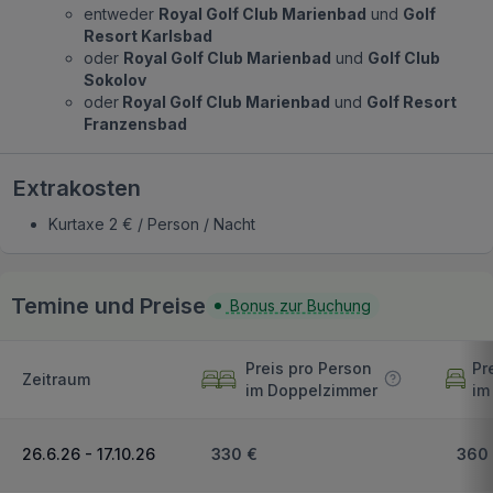
entweder
Royal Golf Club Marienbad
und
Golf
Resort Karlsbad
oder
Royal Golf Club Marienbad
und
Golf Club
Sokolov
oder
Royal Golf Club Marienbad
und
Golf Resort
Franzensbad
Extrakosten
Kurtaxe 2 € / Person / Nacht
Temine und Preise
Bonus zur Buchung
Preis pro Person
Pr
Zeitraum
im Doppelzimmer
im
26.6.26 - 17.10.26
330 €
360