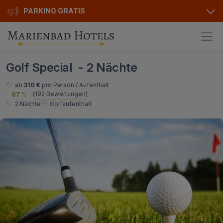
PARKING GRATIS
Hotels
Golf Special - 2 Nächte
Angebote
Alle Hotels
ab
310 €
pro Person / Aufenthalt
(
192 Bewertungen
)
87 %
Kurhotels
Geschenkgutscheine
2 Nächte
Golfaufenthalt
Golfhotels
Bonusse
Ensana Hotels
Sonderangebot
Orea Hotels
Kontakt
Kontakt
Über uns
Privat Transfer