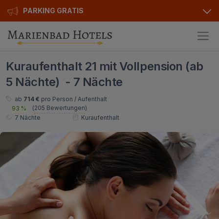
PARKING GRATIS
Hotels
Kuraufenthalt 21 mit Vollpension (ab
Angebote
Alle Hotels
5 Nächte) - 7 Nächte
Kurhotels
Geschenkgutscheine
ab
714 €
pro Person / Aufenthalt
(
205 Bewertungen
)
93 %
Golfhotels
Bonusse
7 Nächte
Kuraufenthalt
Ensana Hotels
Sonderangebot
Orea Hotels
Kontakt
Kontakt
Über uns
Privat Transfer