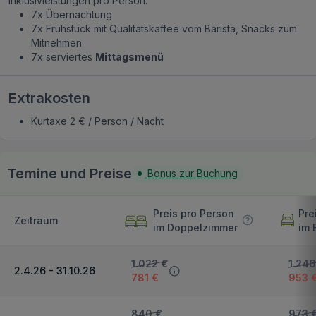
Inklusivleistungen pro Person:
7x Übernachtung
7x Frühstück mit Qualitätskaffee vom Barista, Snacks zum
Mitnehmen
7x serviertes
Mittagsmenü
Extrakosten
Kurtaxe 2 € / Person / Nacht
Temine und Preise
Bonus zur Buchung
Preis pro Person
Pre
Zeitraum
im Doppelzimmer
im 
1.022 €
1.246
2.4.26 - 31.10.26
781 €
953 
840 €
973 