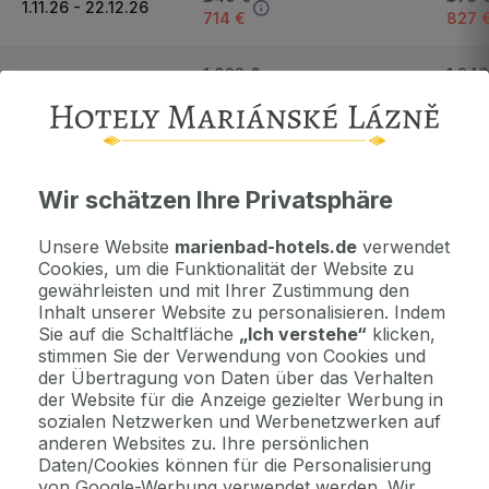
1.11.26 - 22.12.26
714 €
827 
1.022 €
1.246
23.12.26 - 4.1.27
868 €
1.059
Wichtige Informationen
Wir schätzen Ihre Privatsphäre
Kontaktdaten. Unterkunftsbedingungen und andere...
Unsere Website
marienbad-hotels.de
verwendet
Cookies, um die Funktionalität der Website zu
Als Geschenk kaufen
gewährleisten und mit Ihrer Zustimmung den
Machen Sie Freude mit einem Geschenkvoucher
Inhalt unserer Website zu personalisieren. Indem
Sie auf die Schaltfläche
„Ich verstehe“
klicken,
stimmen Sie der Verwendung von Cookies und
der Übertragung von Daten über das Verhalten
Jetzt bezahlen Sie gar nichts.
der Website für die Anzeige gezielter Werbung in
Die Zahlungsmodalitäten erhalten Sie zusammen mit dem Angebot
sozialen Netzwerken und Werbenetzwerken auf
per E-Mail.
anderen Websites zu. Ihre persönlichen
Daten/Cookies können für die Personalisierung
von Google-Werbung verwendet werden. Wir