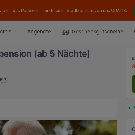
Nacht - das Parken im Parkhaus im Stadtzentrum von uns GRATIS.
otels
Angebote
Geschenkgutscheine
lpension (ab 5 Nächte)
a
gen
)
B
O