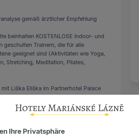
analyse gemäß ärztlicher Empfehlung
alte beinhalten KOSTENLOSE Indoor- und
 geschulten Trainern, die für alle
tene geeignet sind (Aktivitäten wie Yoga,
 Stretching, Meditation, Pilates,
mit Liška Eliška im Partnerhotel Palace
monaten (Juli und August) täglich außer
te findet die Animation nur während der
n usw.
en Ihre Privatsphäre