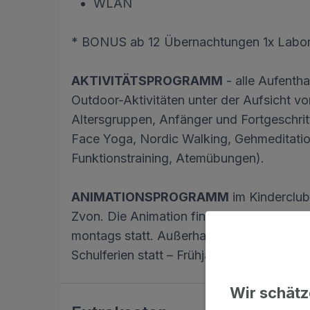
WLAN
* BONUS ab 12 Übernachtungen 1x Labor
AKTIVITÄTSPROGRAMM
- alle Aufenth
Outdoor-Aktivitäten unter der Aufsicht von
Altersgruppen, Anfänger und Fortgeschrit
Face Yoga, Nordic Walking, Gehmeditation,
Funktionstraining, Atemübungen).
ANIMATIONSPROGRAMM
im Kinderclub 
Zvon. Die Animation findet in den Sommer
montags statt. Außerhalb der Sommermona
Schulferien statt – Frühjahrs-/Herbstferie
Wir schätz