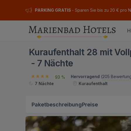
PARKING GRATIS
- Sparen Sie bis zu 20 € pro 
H
Kuraufenthalt 28 mit Vol
- 7 Nächte
Hervorragend
(
205 Bewertun
93 %
7 Nächte
Kuraufenthalt
Paketbeschreibung
Preise
ION