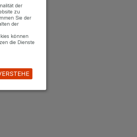
alität der
ebsite zu
timmen Sie der
lten der
okies können
zen die Dienste
VERSTEHE