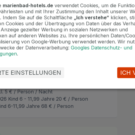
te
marienbad-hotels.de
verwendet Cookies, um die Funktion
ährleisten und mit Ihrer Zustimmung den Inhalt unserer W
. Indem Sie auf die Schaltfläche
„Ich verstehe“
klicken, s
n Cookies und der Übertragung von Daten über das Verha
e Anzeige gezielter Werbung in sozialen Netzwerken und
en auf anderen Websites zu. Ihre persönlichen Daten/Co
alisierung von Google-Werbung verwendet werden. Wir nut
Zwecke der Datenverarbeitung:
Googles Datenschutz- und
ngungen
.
mmer / Nacht
2026 40 € / Person
35 € / Person
ERTE EINSTELLUNGEN
ICH 
 inkl. 10 € / Person / Nacht
kl. 5 € / Person / Nacht
026 Kind 6 - 11,99 Jahre 20 € / Person
Kind 6-11,99 Jahre 68 € / Person