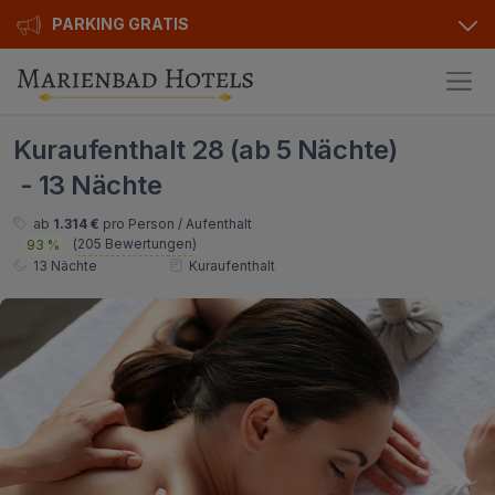
PARKING GRATIS
Hotels
Kuraufenthalt 28 (ab 5 Nächte)
Angebote
Alle Hotels
- 13 Nächte
Kurhotels
Geschenkgutscheine
ab
1.314 €
pro Person / Aufenthalt
(
205 Bewertungen
)
93 %
Golfhotels
Bonusse
13 Nächte
Kuraufenthalt
Ensana Hotels
Sonderangebot
Orea Hotels
Kontakt
Kontakt
Über uns
Privat Transfer