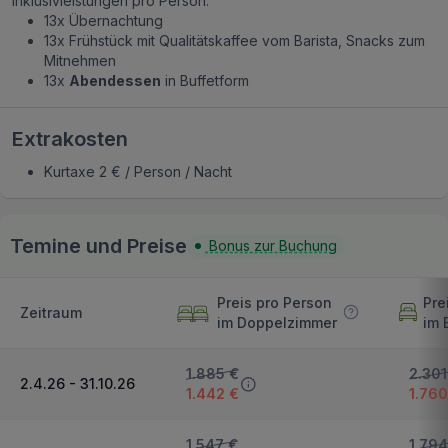
Inklusivleistungen pro Person:
13x Übernachtung
13x Frühstück mit Qualitätskaffee vom Barista, Snacks zum
Mitnehmen
13x
Abendessen
in Buffetform
Extrakosten
Kurtaxe 2 € / Person / Nacht
Temine und Preise
Bonus zur Buchung
Preis pro Person
Pre
Zeitraum
im Doppelzimmer
im 
1.885 €
2.301
2.4.26 - 31.10.26
1.442 €
1.760
1.547 €
1.794