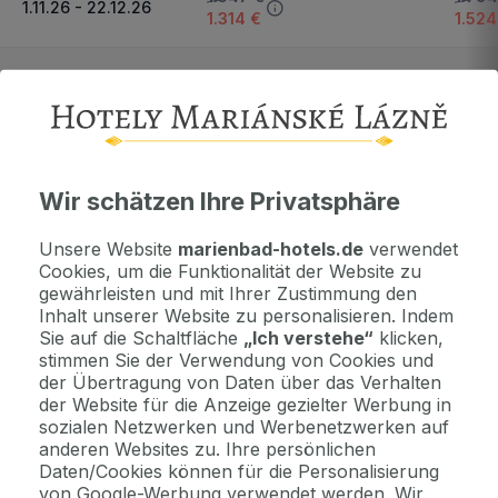
1.11.26 - 22.12.26
1.314 €
1.524
23.12.26 - 4.1.27
1.885 €
2.301
Wichtige Informationen
Wir schätzen Ihre Privatsphäre
Kontaktdaten. Unterkunftsbedingungen und andere...
Unsere Website
marienbad-hotels.de
verwendet
Cookies, um die Funktionalität der Website zu
Als Geschenk kaufen
gewährleisten und mit Ihrer Zustimmung den
Machen Sie Freude mit einem Geschenkvoucher
Inhalt unserer Website zu personalisieren. Indem
Sie auf die Schaltfläche
„Ich verstehe“
klicken,
stimmen Sie der Verwendung von Cookies und
der Übertragung von Daten über das Verhalten
Jetzt bezahlen Sie gar nichts.
der Website für die Anzeige gezielter Werbung in
Die Zahlungsmodalitäten erhalten Sie zusammen mit dem Angebot
sozialen Netzwerken und Werbenetzwerken auf
per E-Mail.
anderen Websites zu. Ihre persönlichen
Daten/Cookies können für die Personalisierung
von Google-Werbung verwendet werden. Wir