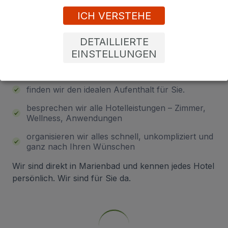
Auswahl? Lassen Sie sich von uns
ICH VERSTEHE
beraten!
DETAILLIERTE
EINSTELLUNGEN
Hinterlassen Sie Ihre Telefonnummer – wir rufen
Sie gerne zurück und gemeinsam:
finden wir den idealen Aufenthalt für Sie.
besprechen wir alle Hotelleistungen – Zimmer,
Wellness, Anwendungen
organisieren wir alles schnell, unkompliziert und
ganz nach Ihren Wünschen
Wir sind direkt in Marienbad und kennen jedes Hotel
persönlich. Wir sind für Sie da.