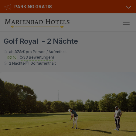
PARKING GRATIS
Hotels
Golf Royal - 2 Nächte
Angebote
Alle Hotels
ab
378 €
pro Person / Aufenthalt
(
533 Bewertungen
)
92 %
Kurhotels
Geschenkgutscheine
2 Nächte
Golfaufenthalt
Golfhotels
Bonusse
Ensana Hotels
Sonderangebot
Orea Hotels
Kontakt
Kontakt
Über uns
Privat Transfer