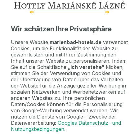
Kontaktdaten. Unterkunftsbedingungen und andere...
Als Geschenk kaufen
Wir schätzen Ihre Privatsphäre
Machen Sie Freude mit einem Geschenkvoucher
Unsere Website
marienbad-hotels.de
verwendet
Cookies, um die Funktionalität der Website zu
Jetzt bezahlen Sie gar nichts.
gewährleisten und mit Ihrer Zustimmung den
Die Zahlungsmodalitäten erhalten Sie zusammen mit dem Angebot
Inhalt unserer Website zu personalisieren. Indem
per E-Mail.
Sie auf die Schaltfläche
„Ich verstehe“
klicken,
stimmen Sie der Verwendung von Cookies und
der Übertragung von Daten über das Verhalten
der Website für die Anzeige gezielter Werbung in
2 Gründe, bei uns zu buchen
sozialen Netzwerken und Werbenetzwerken auf
Bonus zur Buchung
anderen Websites zu. Ihre persönlichen
Genießen Sie Marienbad in vollen Zügen mit unseren exklusiven
Daten/Cookies können für die Personalisierung
Bonusen zu jeder Reservierung!
von Google-Werbung verwendet werden. Wir
nutzen die Dienste von Google – Zwecke der
Datenverarbeitung:
Googles Datenschutz- und
Nutzungsbedingungen
.
Sind Sie unsicher bei der