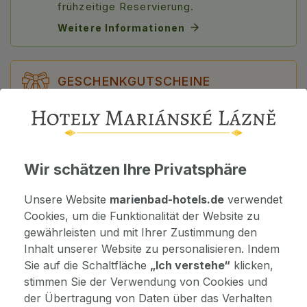
frühzeitige Reservierung.
Weitere Informationen
GESCHENKGUTSCHEINE
Schenken Sie den Aufenthalt Ihren
Lieben! Wählen Sie ein bestimmtes Paket
oder einen Gutschein in einem Wert ab
100 €. Eine schnelle Lösung für ein
Geschenk.
Wir schätzen Ihre Privatsphäre
Gutschein auswählen
Unsere Website
marienbad-hotels.de
verwendet
Cookies, um die Funktionalität der Website zu
gewährleisten und mit Ihrer Zustimmung den
Inhalt unserer Website zu personalisieren. Indem
DETAILS
Sie auf die Schaltfläche
„Ich verstehe“
klicken,
stimmen Sie der Verwendung von Cookies und
der Übertragung von Daten über das Verhalten