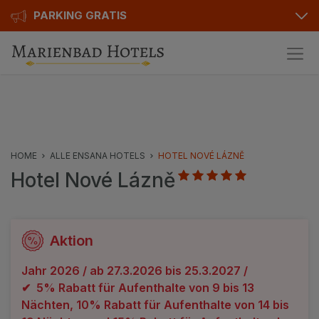
PARKING GRATIS
Pakete
Hotelinfo
Preise
HOME
ALLE ENSANA HOTELS
HOTEL NOVÉ LÁZNĚ
Hotel Nové Lázně
Bewertungen
Ausstattung
Karte
Aktion
Kontakt
Jahr 2026 / ab 27.3.2026 bis 25.3.2027 /
✔ 5% Rabatt für Aufenthalte von 9 bis 13
Nächten, 10% Rabatt für Aufenthalte von 14 bis
Hotels