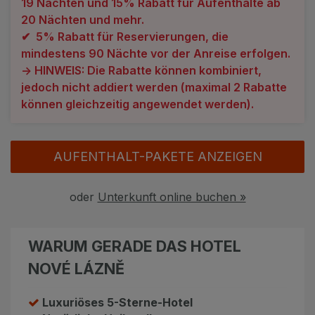
19 Nächten und 15% Rabatt für Aufenthalte ab
Angebote
Alle Hotels
20 Nächten und mehr.
✔ 5% Rabatt für Reservierungen, die
Geschenkgutscheine
Kurhotels
mindestens 90 Nächte vor der Anreise erfolgen.
-> HINWEIS: Die Rabatte können kombiniert,
Bonusse
Golfhotels
jedoch nicht addiert werden (maximal 2 Rabatte
können gleichzeitig angewendet werden).
Sonderangebot
Ensana Hotels
Kontakt
Orea Hotels
AUFENTHALT-PAKETE ANZEIGEN
Kontakt
Über uns
oder
Unterkunft online buchen »
Privat Transfer
WARUM GERADE DAS HOTEL
FAQ
NOVÉ LÁZNĚ
Luxuriöses 5-Sterne-Hotel