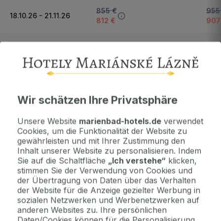
855 €
955
18.10.26 - 21.11.26
812 €
907
740 €
840
22.11.26 - 19.12.26
703 €
798
Nächster Zeitraum und Preise anzeigen
Wir schätzen Ihre Privatsphäre
Wichtige Informationen
Unsere Website
marienbad-hotels.de
verwendet
Kontaktdaten. Unterkunftsbedingungen und andere...
Cookies, um die Funktionalität der Website zu
gewährleisten und mit Ihrer Zustimmung den
Inhalt unserer Website zu personalisieren. Indem
Als Geschenk kaufen
Sie auf die Schaltfläche
„Ich verstehe“
klicken,
Machen Sie Freude mit einem Geschenkvoucher
stimmen Sie der Verwendung von Cookies und
der Übertragung von Daten über das Verhalten
der Website für die Anzeige gezielter Werbung in
sozialen Netzwerken und Werbenetzwerken auf
Jetzt bezahlen Sie gar nichts.
anderen Websites zu. Ihre persönlichen
Die Zahlungsmodalitäten erhalten Sie zusammen mit dem Angebot
Daten/Cookies können für die Personalisierung
per E-Mail.