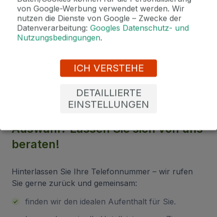
von Google-Werbung verwendet werden. Wir
nutzen die Dienste von Google – Zwecke der
Datenverarbeitung:
Googles Datenschutz- und
2 Gründe, bei uns zu buchen
Nutzungsbedingungen
.
Bonus zur Buchung
Genießen Sie Marienbad in vollen Zügen mit unseren exklusiven
Bonusen zu jeder Reservierung!
ICH VERSTEHE
DETAILLIERTE
EINSTELLUNGEN
Sind Sie unsicher bei der
Auswahl? Lassen Sie sich von uns
beraten!
Hinterlassen Sie Ihre Telefonnummer – wir rufen
Sie gerne zurück und gemeinsam:
finden wir den idealen Aufenthalt für Sie.