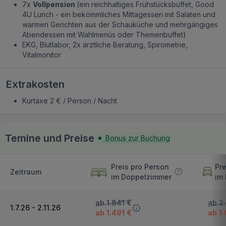
7x
Vollpension
(ein reichhaltiges Frühstücksbüffet, Good
4U Lunch - ein bekömmliches Mittagessen mit Salaten und
warmen Gerichten aus der Schauküche und mehrgängiges
Abendessen mit Wahlmenüs oder Themenbuffet)
EKG, Blutlabor, 2x ärztliche Beratung, Spirometrie,
Vitalmonitor
Extrakosten
Kurtaxe 2 € / Person / Nacht
Temine und Preise
Bonus zur Buchung
Preis pro Person
Pre
Zeitraum
im Doppelzimmer
im
ab 1.841 €
ab 2
1.7.26 - 2.11.26
ab 1.491 €
ab 1