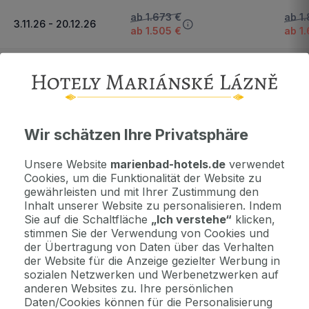
ab 1.673 €
ab 1
3.11.26 - 20.12.26
ab 1.505 €
ab 1
21.12.26 - 3.1.27
ab 1.841 €
ab 2
Wichtige Informationen
Wir schätzen Ihre Privatsphäre
Kontaktdaten. Unterkunftsbedingungen und andere...
Unsere Website
marienbad-hotels.de
verwendet
Cookies, um die Funktionalität der Website zu
gewährleisten und mit Ihrer Zustimmung den
Als Geschenk kaufen
Inhalt unserer Website zu personalisieren. Indem
Machen Sie Freude mit einem Geschenkvoucher
Sie auf die Schaltfläche
„Ich verstehe“
klicken,
stimmen Sie der Verwendung von Cookies und
der Übertragung von Daten über das Verhalten
Jetzt bezahlen Sie gar nichts.
der Website für die Anzeige gezielter Werbung in
Die Zahlungsmodalitäten erhalten Sie zusammen mit dem Angebot
sozialen Netzwerken und Werbenetzwerken auf
per E-Mail.
anderen Websites zu. Ihre persönlichen
Daten/Cookies können für die Personalisierung