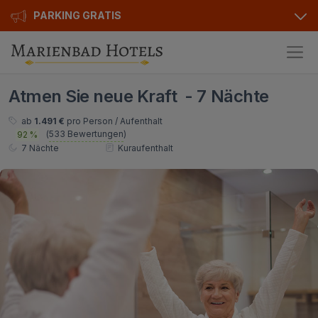
PARKING GRATIS
Hotels
Atmen Sie neue Kraft - 7 Nächte
Angebote
Alle Hotels
ab
1.491 €
pro Person / Aufenthalt
(
533 Bewertungen
)
92 %
Kurhotels
Geschenkgutscheine
7 Nächte
Kuraufenthalt
Golfhotels
Bonusse
Ensana Hotels
Sonderangebot
Orea Hotels
Kontakt
Kontakt
Über uns
Privat Transfer