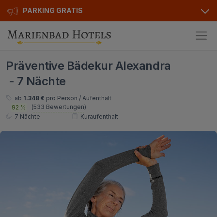
PARKING GRATIS
Hotels
Präventive Bädekur Alexandra
Angebote
Alle Hotels
- 7 Nächte
Kurhotels
Geschenkgutscheine
ab
1.348 €
pro Person / Aufenthalt
(
533 Bewertungen
)
92 %
Golfhotels
Bonusse
7 Nächte
Kuraufenthalt
Ensana Hotels
Sonderangebot
Orea Hotels
Kontakt
Kontakt
Über uns
Privat Transfer