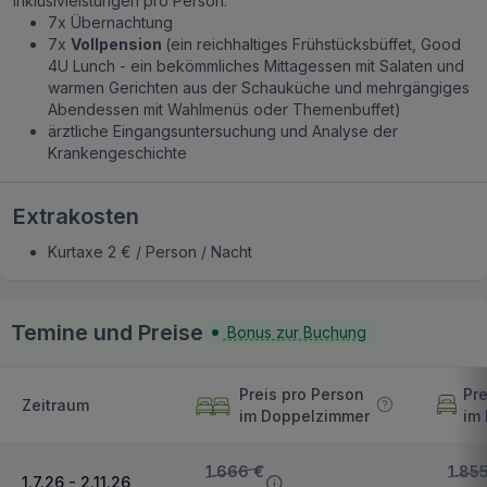
Inklusivleistungen pro Person:
7x Übernachtung
7x
Vollpension
(ein reichhaltiges Frühstücksbüffet, Good
4U Lunch - ein bekömmliches Mittagessen mit Salaten und
warmen Gerichten aus der Schauküche und mehrgängiges
Abendessen mit Wahlmenüs oder Themenbuffet)
ärztliche Eingangsuntersuchung und Analyse der
Krankengeschichte
Extrakosten
Kurtaxe 2 € / Person / Nacht
Temine und Preise
Bonus zur Buchung
Preis pro Person
Pre
Zeitraum
im Doppelzimmer
im
1.666 €
1.85
1.7.26 - 2.11.26