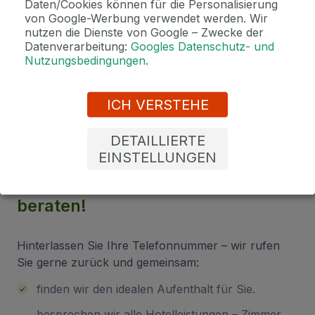
Daten/Cookies können für die Personalisierung
von Google-Werbung verwendet werden. Wir
nutzen die Dienste von Google – Zwecke der
2 Gründe, bei uns zu buchen
Datenverarbeitung:
Googles Datenschutz- und
Nutzungsbedingungen
.
Bonus zur Buchung
Genießen Sie Marienbad in vollen Zügen mit unseren exklusiven
Bonusen zu jeder Reservierung!
ICH VERSTEHE
DETAILLIERTE
EINSTELLUNGEN
Sind Sie unsicher bei der
Auswahl? Lassen Sie sich von uns
beraten!
Hinterlassen Sie Ihre Telefonnummer – wir rufen
Sie gerne zurück und gemeinsam:
finden wir den idealen Aufenthalt für Sie.
besprechen wir alle Hotelleistungen – Zimmer,