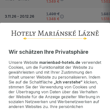
1.349 €
1.50
1.498 €
1.68
3.11.26 - 20.12.26
1.348 €
1.518
21.12.26 - 3.1.27
1.666 €
1.85
Wir schätzen Ihre Privatsphäre
Wichtige Informationen
Kontaktdaten. Unterkunftsbedingungen und andere...
Unsere Website
marienbad-hotels.de
verwendet
Cookies, um die Funktionalität der Website zu
gewährleisten und mit Ihrer Zustimmung den
Inhalt unserer Website zu personalisieren. Indem
Als Geschenk kaufen
Sie auf die Schaltfläche
„Ich verstehe“
klicken,
Machen Sie Freude mit einem Geschenkvoucher
stimmen Sie der Verwendung von Cookies und
der Übertragung von Daten über das Verhalten
der Website für die Anzeige gezielter Werbung in
Jetzt bezahlen Sie gar nichts.
sozialen Netzwerken und Werbenetzwerken auf
Die Zahlungsmodalitäten erhalten Sie zusammen mit dem Angebot
anderen Websites zu. Ihre persönlichen
per E-Mail.