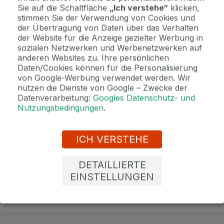
Sie auf die Schaltfläche
„Ich verstehe“
klicken,
Wichtige Informationen
stimmen Sie der Verwendung von Cookies und
der Übertragung von Daten über das Verhalten
Kontaktdaten. Unterkunftsbedingungen und andere...
der Website für die Anzeige gezielter Werbung in
sozialen Netzwerken und Werbenetzwerken auf
anderen Websites zu. Ihre persönlichen
Als Geschenk kaufen
Daten/Cookies können für die Personalisierung
Machen Sie Freude mit einem Geschenkvoucher
von Google-Werbung verwendet werden. Wir
nutzen die Dienste von Google – Zwecke der
Datenverarbeitung:
Googles Datenschutz- und
Nutzungsbedingungen
.
Jetzt bezahlen Sie gar nichts.
Die Zahlungsmodalitäten erhalten Sie zusammen mit dem Angebot
per E-Mail.
ICH VERSTEHE
2 Gründe, bei uns zu buchen
DETAILLIERTE
EINSTELLUNGEN
Bonus zur Buchung
Genießen Sie Marienbad in vollen Zügen mit unseren exklusiven
Bonusen zu jeder Reservierung!