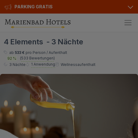
PARKING GRATIS
Hotels
4 Elements - 3 Nächte
Angebote
Alle Hotels
ab
533 €
pro Person / Aufenthalt
(
533 Bewertungen
)
92 %
Kurhotels
Geschenkgutscheine
1 Anwendung
3 Nächte
Wellnessaufenthalt
Golfhotels
Bonusse
Ensana Hotels
Sonderangebot
Orea Hotels
Kontakt
Kontakt
Über uns
Privat Transfer