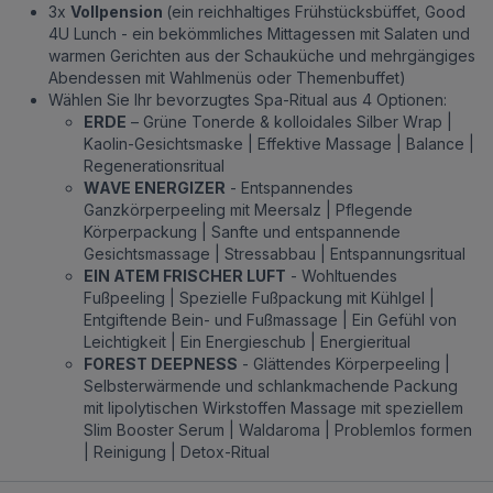
3x
Vollpension
(ein reichhaltiges Frühstücksbüffet, Good
4U Lunch - ein bekömmliches Mittagessen mit Salaten und
warmen Gerichten aus der Schauküche und mehrgängiges
Abendessen mit Wahlmenüs oder Themenbuffet)
Wählen Sie Ihr bevorzugtes Spa-Ritual aus 4 Optionen:
ERDE
– Grüne Tonerde & kolloidales Silber Wrap |
Kaolin-Gesichtsmaske | Effektive Massage | Balance |
Regenerationsritual
WAVE ENERGIZER
- Entspannendes
Ganzkörperpeeling mit Meersalz | Pflegende
Körperpackung | Sanfte und entspannende
Gesichtsmassage | Stressabbau | Entspannungsritual
EIN ATEM FRISCHER LUFT
- Wohltuendes
Fußpeeling | Spezielle Fußpackung mit Kühlgel |
Entgiftende Bein- und Fußmassage | Ein Gefühl von
Leichtigkeit | Ein Energieschub | Energieritual
FOREST DEEPNESS
- Glättendes Körperpeeling |
Selbsterwärmende und schlankmachende Packung
mit lipolytischen Wirkstoffen Massage mit speziellem
Slim Booster Serum | Waldaroma | Problemlos formen
| Reinigung | Detox-Ritual