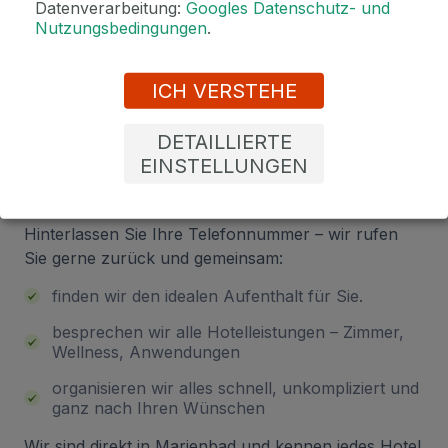
Datenverarbeitung:
Googles Datenschutz- und
Bonusen zu jeder Reservierung!
Nutzungsbedingungen
.
ICH VERSTEHE
Sind Sie unsicher bei der
DETAILLIERTE
Auswahl? Lassen Sie sich von uns
EINSTELLUNGEN
beraten!
Hinterlassen Sie Ihre Telefonnummer – wir rufen
Sie gerne zurück und gemeinsam:
finden wir den idealen Aufenthalt für Sie.
besprechen wir alle Hotelleistungen – Zimmer,
Wellness, Anwendungen
organisieren wir alles schnell, unkompliziert und
ganz nach Ihren Wünschen
Wir sind direkt in Marienbad und kennen jedes Hotel