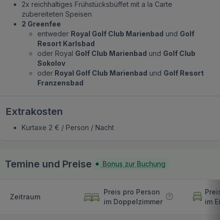
2x reichhaltiges Frühstücksbüffet mit a la Carte
zubereiteten Speisen
2 Greenfee
entweder
Royal Golf Club Marienbad
und
Golf
Resort Karlsbad
oder Royal
Golf Club Marienbad
und
Golf Club
Sokolov
oder
Royal Golf Club Marienbad
und
Golf Resort
Franzensbad
Extrakosten
Kurtaxe 2 € / Person / Nacht
Temine und Preise
Bonus zur Buchung
Preis pro Person
Prei
Zeitraum
im Doppelzimmer
im E