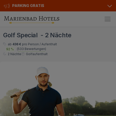
PARKING GRATIS
Hotels
Golf Special - 2 Nächte
Angebote
Alle Hotels
ab
436 €
pro Person / Aufenthalt
(
533 Bewertungen
)
92 %
Kurhotels
Geschenkgutscheine
2 Nächte
Golfaufenthalt
Golfhotels
Bonusse
Ensana Hotels
Sonderangebot
Orea Hotels
Kontakt
Kontakt
Über uns
Privat Transfer