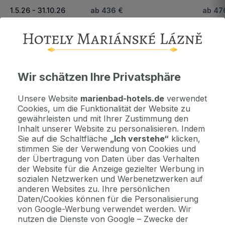
1.5.26 - 31.10.26
ab 436 €
ab 47
Wichtige Informationen
Kontaktdaten. Unterkunftsbedingungen und andere...
Wir schätzen Ihre Privatsphäre
Unsere Website
marienbad-hotels.de
verwendet
Als Geschenk kaufen
Cookies, um die Funktionalität der Website zu
Machen Sie Freude mit einem Geschenkvoucher
gewährleisten und mit Ihrer Zustimmung den
Inhalt unserer Website zu personalisieren. Indem
Sie auf die Schaltfläche
„Ich verstehe“
klicken,
Jetzt bezahlen Sie gar nichts.
stimmen Sie der Verwendung von Cookies und
Die Zahlungsmodalitäten erhalten Sie zusammen mit dem Angebot
der Übertragung von Daten über das Verhalten
per E-Mail.
der Website für die Anzeige gezielter Werbung in
sozialen Netzwerken und Werbenetzwerken auf
anderen Websites zu. Ihre persönlichen
Daten/Cookies können für die Personalisierung
2 Gründe, bei uns zu buchen
von Google-Werbung verwendet werden. Wir
Bonus zur Buchung
nutzen die Dienste von Google – Zwecke der
Genießen Sie Marienbad in vollen Zügen mit unseren exklusiven