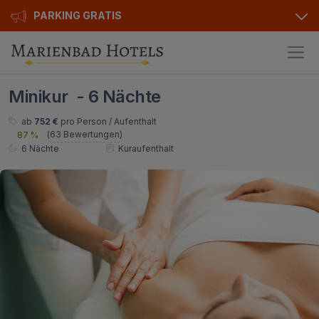
PARKING GRATIS
Hotels
Minikur - 6 Nächte
Angebote
Alle Hotels
ab
752 €
pro Person / Aufenthalt
(
63 Bewertungen
)
87 %
Kurhotels
Geschenkgutscheine
6 Nächte
Kuraufenthalt
Golfhotels
Bonusse
Ensana Hotels
Sonderangebot
Orea Hotels
Kontakt
Kontakt
Über uns
Privat Transfer