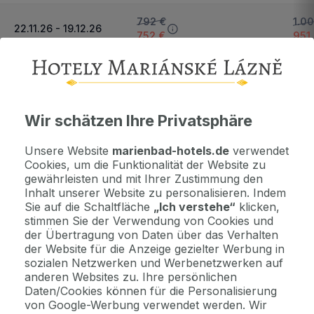
792 €
1.0
22.11.26 - 19.12.26
752 €
951
Nächster Zeitraum und Preise anzeigen
Wichtige Informationen
Wir schätzen Ihre Privatsphäre
Kontaktdaten. Unterkunftsbedingungen und andere...
Unsere Website
marienbad-hotels.de
verwendet
Cookies, um die Funktionalität der Website zu
gewährleisten und mit Ihrer Zustimmung den
Als Geschenk kaufen
Inhalt unserer Website zu personalisieren. Indem
Machen Sie Freude mit einem Geschenkvoucher
Sie auf die Schaltfläche
„Ich verstehe“
klicken,
stimmen Sie der Verwendung von Cookies und
der Übertragung von Daten über das Verhalten
Jetzt bezahlen Sie gar nichts.
der Website für die Anzeige gezielter Werbung in
Die Zahlungsmodalitäten erhalten Sie zusammen mit dem Angebot
sozialen Netzwerken und Werbenetzwerken auf
per E-Mail.
anderen Websites zu. Ihre persönlichen
Daten/Cookies können für die Personalisierung
von Google-Werbung verwendet werden. Wir