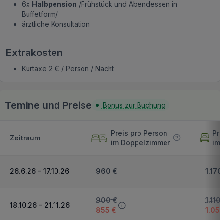
6x
Halbpension
/Frühstück und Abendessen in
Buffetform/
ärztliche Konsultation
Extrakosten
Kurtaxe 2 € / Person / Nacht
Temine und Preise
Bonus zur Buchung
Preis pro Person
Pr
Zeitraum
im Doppelzimmer
im
26.6.26 - 17.10.26
960 €
1.17
900 €
1.11
18.10.26 - 21.11.26
855 €
1.0