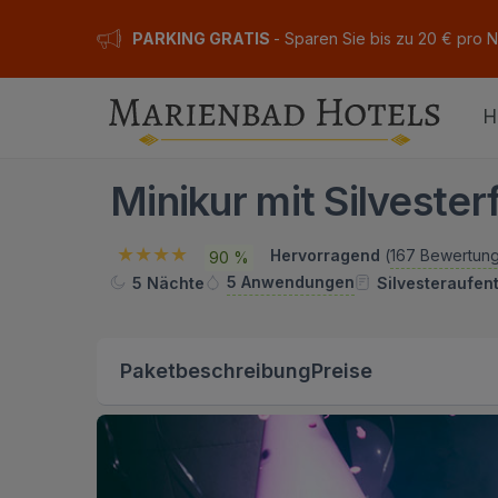
PARKING GRATIS
- Sparen Sie bis zu 20 € pro 
H
Minikur mit Silvester
Hervorragend
(
167 Bewertun
90 %
5 Anwendungen
5 Nächte
Silvesteraufent
Paketbeschreibung
Preise
ION