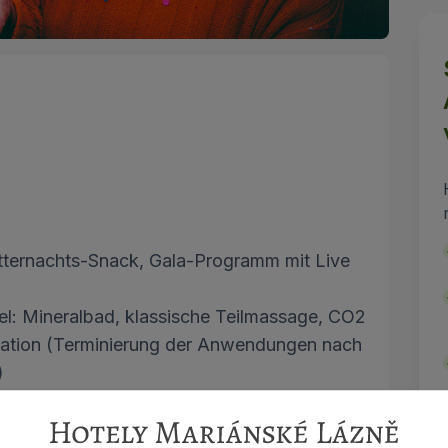
ternachts-Snack, Gala-Programm mit Live
el: Mineralbad, klassische Teilmassage, CO2
lation (Terminierung der Anwendungen nach
)
erattraktionen, 2 Saunen