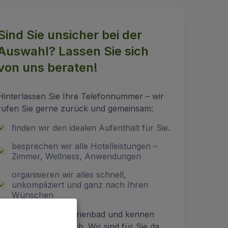
Sind Sie unsicher bei der
Auswahl? Lassen Sie sich
von uns beraten!
Hinterlassen Sie Ihre Telefonnummer – wir
rufen Sie gerne zurück und gemeinsam:
finden wir den idealen Aufenthalt für Sie.
besprechen wir alle Hotelleistungen –
Zimmer, Wellness, Anwendungen
organisieren wir alles schnell,
unkompliziert und ganz nach Ihren
Wünschen
Wir sind direkt in Marienbad und kennen
jedes Hotel persönlich. Wir sind für Sie da.