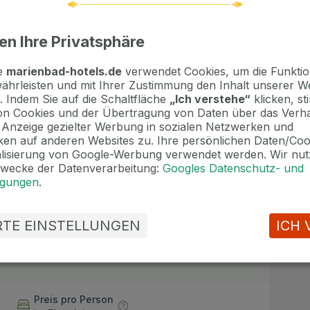
 Hotel
e und Kulturprogramme
en Ihre Privatsphäre
te
marienbad-hotels.de
verwendet Cookies, um die Funktion
ährleisten und mit Ihrer Zustimmung den Inhalt unserer W
. Indem Sie auf die Schaltfläche
„Ich verstehe“
klicken, s
n Cookies und der Übertragung von Daten über das Verha
e Anzeige gezielter Werbung in sozialen Netzwerken und
en auf anderen Websites zu. Ihre persönlichen Daten/Co
otel entfernt 10 € / Nacht
alisierung von Google-Werbung verwendet werden. Wir nut
 Stockwerks 5 € / Person / Nacht
Zwecke der Datenverarbeitung:
Googles Datenschutz- und
e 50 € / Aufenthalt
ngungen
.
/ Person
ERTE EINSTELLUNGEN
ICH 
Preis pro Person