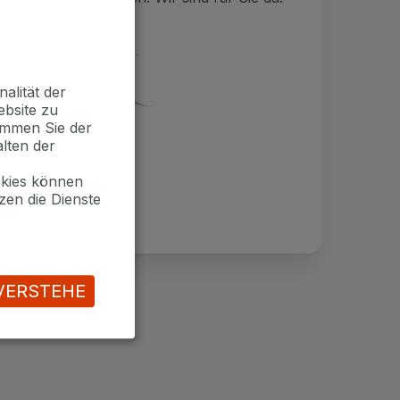
alität der
ebsite zu
timmen Sie der
lten der
okies können
zen die Dienste
VERSTEHE