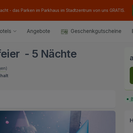
Nacht - das Parken im Parkhaus im Stadtzentrum von uns GRATIS.
otels
Angebote
Geschenkgutscheine
feier - 5 Nächte
gen
)
halt
B
H