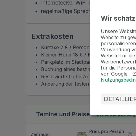
Internetecke, WiFi-Internet im ganzen
regelmäßige Sprechstunden, Vorträg
Wir schätz
Unsere Websi
Extrakosten
Website zu gew
personalisieren
Kurtaxe 2 € / Person / Nacht
Verwendung vo
Kleiner Hund 18 € / Nacht
Website für di
Werbenetzwerk
Parkplatz im Stadtparkhaus 200 m vom H
für die Person
Buchung eines bestimmten Zimmers oder
von Google – 
Reservierte frühe Ankunft / späte Abreis
Nutzungsbedi
Änderung der festen Reservierung: 10 € 
DETAILLI
Temine und Preise
Bonus zur Buchung
Preis pro Person
Zeitraum