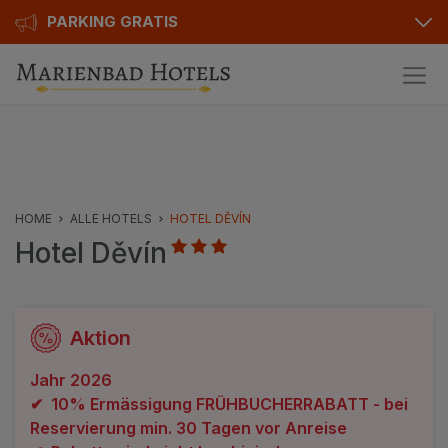
PARKING GRATIS
Pakete
Hotelinfo
Preise
HOME
ALLE HOTELS
HOTEL DĚVÍN
Hotel Děvín
Bewertungen
Ausstattung
Karte
Aktion
Kontakt
Jahr 2026
✔ 10% Ermässigung FRÜHBUCHERRABATT - bei
Reservierung min. 30 Tagen vor Anreise
Hotels