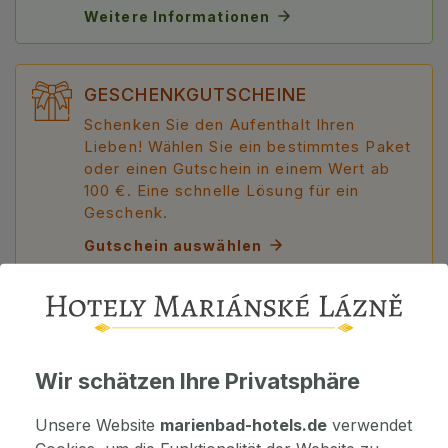
Weitere Informationen
GESCHENKGUTSCHEINE
Schenken Sie den Aufenthalt Ihren
Lieben! Wählen Sie ein bestimmtes Paket
oder einen Gutschein in einem Wert ab
100 €. Eine schnelle Lösung für ein
Geschenk.
Gutschein auswählen
DETAILS
Wir schätzen Ihre Privatsphäre
Unsere Website
marienbad-hotels.de
verwendet
HOTEL INFO