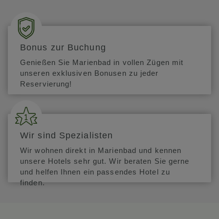
Gastronomie:
90 %
Ruhig, gutes Preis-Leistungs-Verhältnis
Kurabteilung
Personal:
100 %
GESAMTBEWERTUNG
Sauberkeit:
100 %
Bonus zur Buchung
Dienstleistungen im
Genießen Sie Marienbad in vollen Zügen mit
Fitness
100 %
SPA-Bereich:
Nicht Verfügbar
unseren exklusiven Bonusen zu jeder
Preis-Leistungs-
Frau Renk
97 %
Reservierung!
95 %
Verhältnis:
9. Februar 2026
| als älteres Paar
Bademantel
Gastronomie:
100 %
Tolle Aussicht, ruhig, gutes Preis-Leistungs-
Verhältnis
Wir sind Spezialisten
Personal:
95 %
GESAMTBEWERTUNG
Wir wohnen direkt in Marienbad und kennen
Sauberkeit:
100 %
unsere Hotels sehr gut. Wir beraten Sie gerne
Dienstleistungen im
und helfen Ihnen ein passendes Hotel zu
95 %
SPA-Bereich:
finden.
ALLE BEWERTUNGEN ANZEIGEN (24)
Preis-Leistungs-
95 %
Verhältnis:
Gastronomie:
100 %