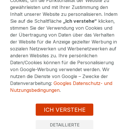
Cookies, um die Funktionalität der Website zu
gewährleisten und mit Ihrer Zustimmung den
Das Spa Hotel Děvín liegt in einem ruhigen Park
Inhalt unserer Website zu personalisieren. Indem
in Marienbad und bietet umfassende
Sie auf die Schaltfläche
„Ich verstehe“
klicken,
Kurleistungen unter einem Dach. Es ist bekannt
stimmen Sie der Verwendung von Cookies und
für seine familiäre Atmosphäre und den
der Übertragung von Daten über das Verhalten
persönlichen Service des Personals. Familien
der Website für die Anzeige gezielter Werbung in
mit Kindern werden die neu renovierten
Deluxe-Zimmer und die einzigartige Lage in der
sozialen Netzwerken und Werbenetzwerken auf
Nähe des städtischen Schwimmbads
anderen Websites zu. Ihre persönlichen
besonders schätzen.
Daten/Cookies können für die Personalisierung
von Google-Werbung verwendet werden. Wir
Wellness und Balneo
nutzen die Dienste von Google – Zwecke der
Mehr anzeigen
Datenverarbeitung:
Googles Datenschutz- und
Das Hotel bietet traditionelle Marienbader
Kuren mit
natürlichen Heilmitteln
wie Moorpackungen und
Nutzungsbedingungen
.
Mineralbädern. Das SPA-Zentrum stellt eine
AUSSTATTUNG
umfassende Behandlung sowie
Wellnessanwendungen sicher. Gäste können eine
ICH VERSTEHE
private Sauna
, einen Schönheitssalon,
Parkplatz
WICHTIGE INFORMATION
entspannende Massagen, Maniküre und Pediküre
DETAILLIERTE
genießen.