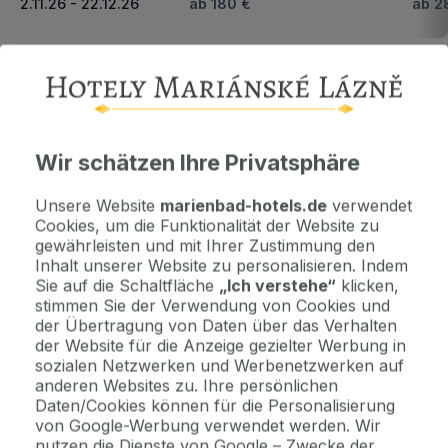
2.11.26 - 22.12.26
ab 180 €
ab 2
Nächster Zeitraum und Preise anzeigen
Wichtige Informationen
Kontaktdaten. Unterkunftsbedingungen und andere...
Wir schätzen Ihre Privatsphäre
Unsere Website
marienbad-hotels.de
verwendet
Als Geschenk kaufen
Cookies, um die Funktionalität der Website zu
Machen Sie Freude mit einem Geschenkvoucher
gewährleisten und mit Ihrer Zustimmung den
Inhalt unserer Website zu personalisieren. Indem
Sie auf die Schaltfläche
„Ich verstehe“
klicken,
stimmen Sie der Verwendung von Cookies und
Jetzt bezahlen Sie gar nichts.
der Übertragung von Daten über das Verhalten
Die Zahlungsmodalitäten erhalten Sie zusammen mit dem Angebot
der Website für die Anzeige gezielter Werbung in
per E-Mail.
sozialen Netzwerken und Werbenetzwerken auf
anderen Websites zu. Ihre persönlichen
Daten/Cookies können für die Personalisierung
2 Gründe, bei uns zu buchen
von Google-Werbung verwendet werden. Wir
nutzen die Dienste von Google – Zwecke der
Bonus zur Buchung