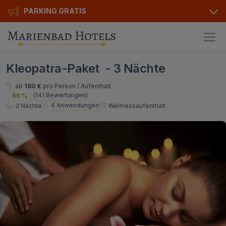
PARKING GRATIS
Hotels
Kleopatra-Paket - 3 Nächte
Angebote
Alle Hotels
ab
180 €
pro Person / Aufenthalt
(
141 Bewertungen
)
86 %
Kurhotels
Geschenkgutscheine
4 Anwendungen
3 Nächte
Wellnessaufenthalt
Golfhotels
Bonusse
Ensana Hotels
Sonderangebot
Orea Hotels
Kontakt
Kontakt
Über uns
Privat Transfer