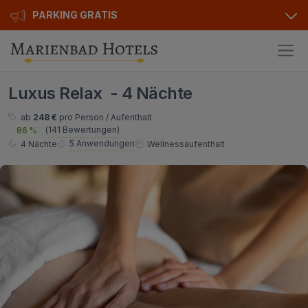
PARKING GRATIS
Hotels
Luxus Relax - 4 Nächte
Angebote
Alle Hotels
ab
248 €
pro Person / Aufenthalt
(
141 Bewertungen
)
86 %
Kurhotels
Geschenkgutscheine
5 Anwendungen
4 Nächte
Wellnessaufenthalt
Golfhotels
Bonusse
Ensana Hotels
Sonderangebot
Orea Hotels
Kontakt
Kontakt
Über uns
Privat Transfer