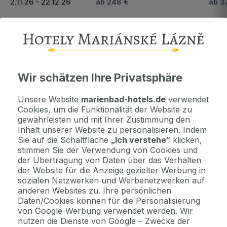
2.11.26 - 22.12.26
ab 248 €
ab 3
Nächster Zeitraum und Preise anzeigen
Wichtige Informationen
Wir schätzen Ihre Privatsphäre
Kontaktdaten. Unterkunftsbedingungen und andere...
Unsere Website
marienbad-hotels.de
verwendet
Cookies, um die Funktionalität der Website zu
Als Geschenk kaufen
gewährleisten und mit Ihrer Zustimmung den
Machen Sie Freude mit einem Geschenkvoucher
Inhalt unserer Website zu personalisieren. Indem
Sie auf die Schaltfläche
„Ich verstehe“
klicken,
stimmen Sie der Verwendung von Cookies und
Jetzt bezahlen Sie gar nichts.
der Übertragung von Daten über das Verhalten
Die Zahlungsmodalitäten erhalten Sie zusammen mit dem Angebot
der Website für die Anzeige gezielter Werbung in
per E-Mail.
sozialen Netzwerken und Werbenetzwerken auf
anderen Websites zu. Ihre persönlichen
Daten/Cookies können für die Personalisierung
von Google-Werbung verwendet werden. Wir
2 Gründe, bei uns zu buchen
nutzen die Dienste von Google – Zwecke der
Bonus zur Buchung