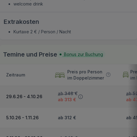
welcome drink
Extrakosten
Kurtaxe 2 € / Person / Nacht
Temine und Preise
Bonus zur Buchung
Preis pro Person
Pre
Zeitraum
im Doppelzimmer
im
ab 348 €
ab 5
29.6.26 - 4.10.26
ab 313 €
ab 4
5.10.26 - 1.11.26
ab 312 €
ab 4