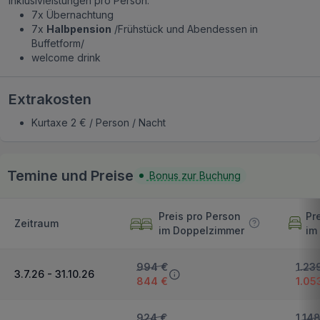
Inklusivleistungen pro Person:
7x Übernachtung
7x
Halbpension
/Frühstück und Abendessen in
Buffetform/
welcome drink
Extrakosten
Kurtaxe 2 € / Person / Nacht
Temine und Preise
Bonus zur Buchung
Preis pro Person
Pr
Zeitraum
im Doppelzimmer
im
994 €
1.23
3.7.26 - 31.10.26
844 €
1.05
924 €
1.14