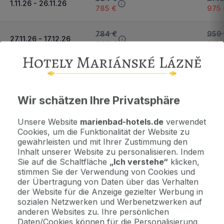
1.11.26 - 26.11.26
785 €
975 
784 €
959
27.11.26 - 17.12.26
666 €
815 
Nächster Zeitraum und Preise anzeigen
Wichtige Informationen
Wir schätzen Ihre Privatsphäre
Kontaktdaten. Unterkunftsbedingungen und andere...
Unsere Website
marienbad-hotels.de
verwendet
Cookies, um die Funktionalität der Website zu
gewährleisten und mit Ihrer Zustimmung den
Als Geschenk kaufen
Inhalt unserer Website zu personalisieren. Indem
Machen Sie Freude mit einem Geschenkvoucher
Sie auf die Schaltfläche
„Ich verstehe“
klicken,
stimmen Sie der Verwendung von Cookies und
der Übertragung von Daten über das Verhalten
der Website für die Anzeige gezielter Werbung in
Jetzt bezahlen Sie gar nichts.
sozialen Netzwerken und Werbenetzwerken auf
Die Zahlungsmodalitäten erhalten Sie zusammen mit dem Angebot
anderen Websites zu. Ihre persönlichen
per E-Mail.
Daten/Cookies können für die Personalisierung