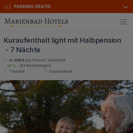
PARKING GRATIS
Hotels
Kuraufenthalt light mit Halbpension
Angebote
Alle Hotels
- 7 Nächte
Kurhotels
Geschenkgutscheine
ab
666 €
pro Person / Aufenthalt
(
64 Bewertungen
)
90 %
Golfhotels
Bonusse
7 Nächte
Kuraufenthalt
Ensana Hotels
Sonderangebot
Orea Hotels
Kontakt
Kontakt
Über uns
Privat Transfer