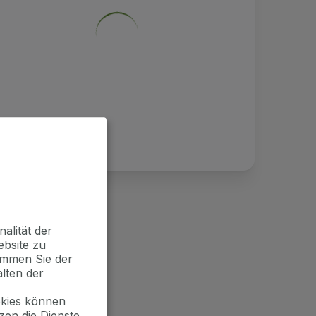
alität der
ebsite zu
timmen Sie der
lten der
okies können
zen die Dienste