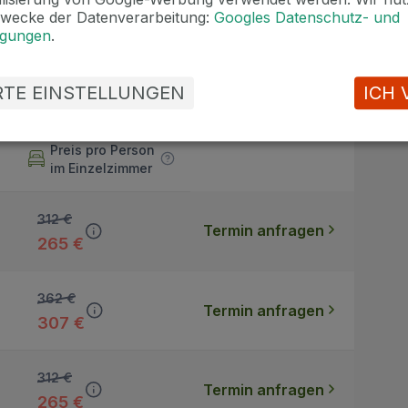
Zwecke der Datenverarbeitung:
Googles Datenschutz- und
ngungen
.
ERTE EINSTELLUNGEN
ICH 
Preis pro Person
im Einzelzimmer
312 €
Termin anfragen
265 €
362 €
Termin anfragen
307 €
312 €
Termin anfragen
265 €