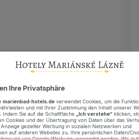
h) 15 € / Nacht
en Ihre Privatsphäre
te
marienbad-hotels.de
verwendet Cookies, um die Funktion
ährleisten und mit Ihrer Zustimmung den Inhalt unserer W
ieren) 15 € / Nacht
. Indem Sie auf die Schaltfläche
„Ich verstehe“
klicken, s
erson / Nacht
n Cookies und der Übertragung von Daten über das Verha
e Anzeige gezielter Werbung in sozialen Netzwerken und
en auf anderen Websites zu. Ihre persönlichen Daten/Co
r, Sa) gilt nicht für Kuraufenthalte 12 € /
alisierung von Google-Werbung verwendet werden. Wir nut