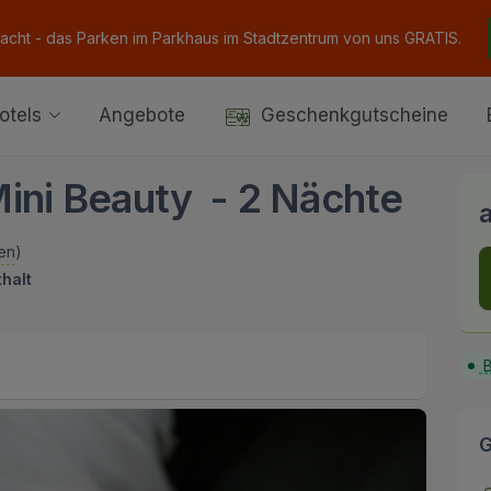
Nacht - das Parken im Parkhaus im Stadtzentrum von uns GRATIS.
otels
Angebote
Geschenkgutscheine
Mini Beauty - 2 Nächte
en
)
halt
B
G