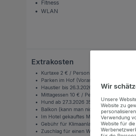
Fitness
WLAN
Extrakosten
Kurtaxe 2 € / Person / Nacht
Parken im Hof (Voranmeldung erforderlic
Wir schätz
Haustier bis 26.3.2026 45 € / Nacht
Mittagessen 10 € / Person
Unsere Websi
Hund ab 27.3.2026 35 € / Nacht
Website zu gew
Balkon (kann man nicht im voraus garant
personalisieren
Im Hotel gekauftes Mittagessen 20 € / P
Verwendung vo
Website für di
Gebühr für Klimaanlage 15 € / Nacht
Werbenetzwerk
Zuschlag für einen Wochenendaufenthalt (F
für die Person