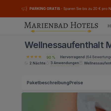
PARKING GRATIS
- Sparen Sie bis zu 20 € pro 
H
Wellnessaufenthalt 
Hervorragend
(
64 Bewertung
90 %
3 Anwendungen
2 Nächte
Wellnessaufent
Paketbeschreibung
Preise
ION