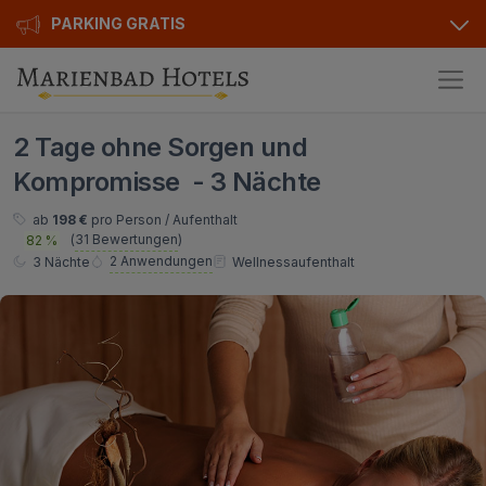
PARKING GRATIS
Hotels
2 Tage ohne Sorgen und
Angebote
Alle Hotels
Kompromisse - 3 Nächte
Kurhotels
Geschenkgutscheine
ab
198 €
pro Person / Aufenthalt
(
31 Bewertungen
)
82 %
Golfhotels
Bonusse
2 Anwendungen
3 Nächte
Wellnessaufenthalt
Ensana Hotels
Sonderangebot
Orea Hotels
Kontakt
Kontakt
Über uns
Privat Transfer