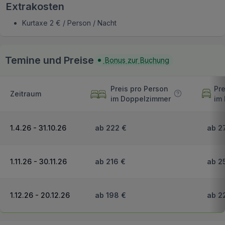
Extrakosten
Kurtaxe 2 € / Person / Nacht
Temine und Preise
Bonus zur Buchung
Preis pro Person
Pre
Zeitraum
im Doppelzimmer
im
1.4.26 - 31.10.26
ab 222 €
ab 2
1.11.26 - 30.11.26
ab 216 €
ab 2
1.12.26 - 20.12.26
ab 198 €
ab 2