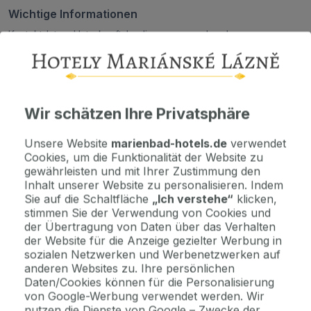
Wichtige Informationen
Kontaktdaten. Unterkunftsbedingungen und andere...
Als Geschenk kaufen
Machen Sie Freude mit einem Geschenkvoucher
Wir schätzen Ihre Privatsphäre
Unsere Website
marienbad-hotels.de
verwendet
Jetzt bezahlen Sie gar nichts.
Cookies, um die Funktionalität der Website zu
Die Zahlungsmodalitäten erhalten Sie zusammen mit dem Angebot
gewährleisten und mit Ihrer Zustimmung den
per E-Mail.
Inhalt unserer Website zu personalisieren. Indem
Sie auf die Schaltfläche
„Ich verstehe“
klicken,
stimmen Sie der Verwendung von Cookies und
Hinweis
der Übertragung von Daten über das Verhalten
Kulturprogramm 1.6.-15.9.2026 / je nach Wetterlage /
der Website für die Anzeige gezielter Werbung in
Ϩ...
sozialen Netzwerken und Werbenetzwerken auf
anderen Websites zu. Ihre persönlichen
Daten/Cookies können für die Personalisierung
2 Gründe, bei uns zu buchen
von Google-Werbung verwendet werden. Wir
nutzen die Dienste von Google – Zwecke der
Bonus zur Buchung