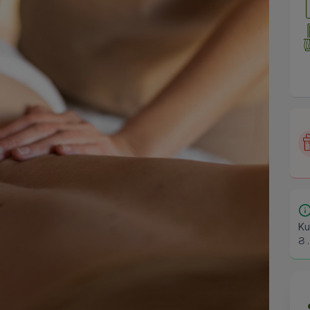
Ku
Ϩ .