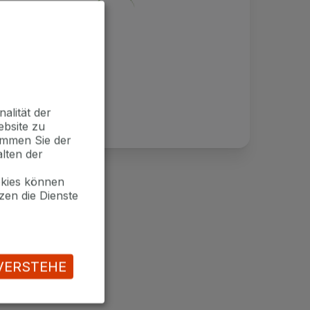
alität der
ebsite zu
timmen Sie der
lten der
okies können
zen die Dienste
VERSTEHE