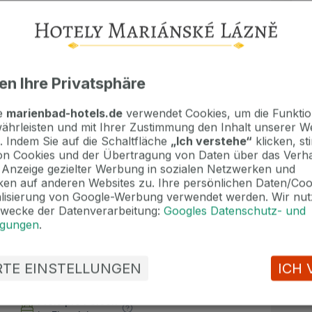
en Ihre Privatsphäre
te
marienbad-hotels.de
verwendet Cookies, um die Funktion
cht
ährleisten und mit Ihrer Zustimmung den Inhalt unserer W
. Indem Sie auf die Schaltfläche
„Ich verstehe“
klicken, s
n Cookies und der Übertragung von Daten über das Verha
e Anzeige gezielter Werbung in sozialen Netzwerken und
2.26 100 € / Person
en auf anderen Websites zu. Ihre persönlichen Daten/Co
200 € / Person
alisierung von Google-Werbung verwendet werden. Wir nut
Zwecke der Datenverarbeitung:
Googles Datenschutz- und
ngungen
.
ERTE EINSTELLUNGEN
ICH 
Preis pro Person