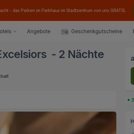
Nacht - das Parken im Parkhaus im Stadtzentrum von uns GRATIS.
otels
Angebote
Geschenkgutscheine
 Excelsiors - 2 Nächte
halt
B
H