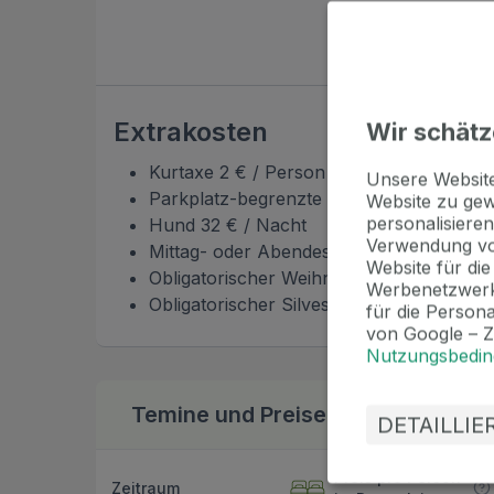
Extrakosten
Wir schätz
Kurtaxe 2 € / Person / Nacht
Unsere Websi
Parkplatz-begrenzte Kapazität 16 € / Na
Website zu gew
personalisieren
Hund 32 € / Nacht
Verwendung vo
Mittag- oder Abendessen 26 € / Person
Website für di
Obligatorischer Weihnachtszuschlag 24.1
Werbenetzwerk
Obligatorischer Silvesterschlag 31.12.26 
für die Person
von Google – 
Nutzungsbedi
Temine und Preise
Bonus zur Buchung
DETAILLI
Preis pro Person
Zeitraum