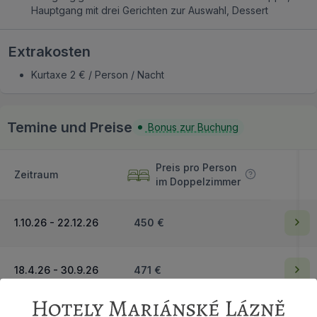
Hauptgang mit drei Gerichten zur Auswahl, Dessert
Extrakosten
Kurtaxe 2 € / Person / Nacht
Temine und Preise
Bonus zur Buchung
Preis pro Person
Zeitraum
im Doppelzimmer
1.10.26 - 22.12.26
450 €
18.4.26 - 30.9.26
471 €