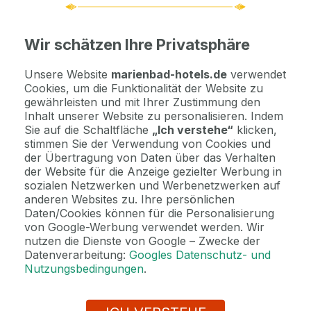
Wichtige Informationen
Kontaktdaten. Unterkunftsbedingungen und andere...
Wir schätzen Ihre Privatsphäre
Unsere Website
marienbad-hotels.de
verwendet
Jetzt bezahlen Sie gar nichts.
Cookies, um die Funktionalität der Website zu
Die Zahlungsmodalitäten erhalten Sie zusammen mit dem Angebot
gewährleisten und mit Ihrer Zustimmung den
per E-Mail.
Inhalt unserer Website zu personalisieren. Indem
Sie auf die Schaltfläche
„Ich verstehe“
klicken,
stimmen Sie der Verwendung von Cookies und
2 Gründe, bei uns zu buchen
der Übertragung von Daten über das Verhalten
der Website für die Anzeige gezielter Werbung in
Bonus zur Buchung
sozialen Netzwerken und Werbenetzwerken auf
Genießen Sie Marienbad in vollen Zügen mit unseren exklusiven
anderen Websites zu. Ihre persönlichen
Bonusen zu jeder Reservierung!
Daten/Cookies können für die Personalisierung
von Google-Werbung verwendet werden. Wir
nutzen die Dienste von Google – Zwecke der
Datenverarbeitung:
Googles Datenschutz- und
Sind Sie unsicher bei der
Nutzungsbedingungen
.
Auswahl? Lassen Sie sich von uns
beraten!