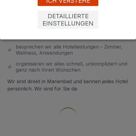
ICH VERSTEHE
DETAILLIERTE
Hinterlassen Sie Ihre Telefonnummer – wir rufen
EINSTELLUNGEN
Sie gerne zurück und gemeinsam:
finden wir den idealen Aufenthalt für Sie.
besprechen wir alle Hotelleistungen – Zimmer,
Wellness, Anwendungen
organisieren wir alles schnell, unkompliziert und
ganz nach Ihren Wünschen
Wir sind direkt in Marienbad und kennen jedes Hotel
persönlich. Wir sind für Sie da.