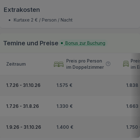
Extrakosten
Kurtaxe 2 € / Person / Nacht
Temine und Preise
Bonus zur Buchung
Preis pro Person
Prei
Zeitraum
im Doppelzimmer
im E
1.7.26 - 31.10.26
1.575 €
1.838
1.7.26 - 31.8.26
1.330 €
1.663
1.9.26 - 31.10.26
1.400 €
1.750