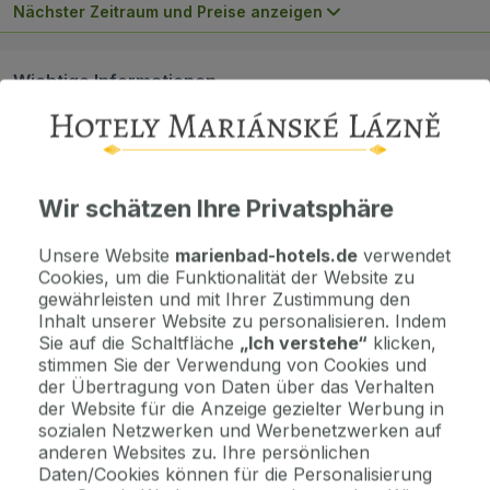
Nächster Zeitraum und Preise anzeigen
Wichtige Informationen
Kontaktdaten. Unterkunftsbedingungen und andere...
Als Geschenk kaufen
Wir schätzen Ihre Privatsphäre
Machen Sie Freude mit einem Geschenkvoucher
Unsere Website
marienbad-hotels.de
verwendet
Cookies, um die Funktionalität der Website zu
Jetzt bezahlen Sie gar nichts.
gewährleisten und mit Ihrer Zustimmung den
Die Zahlungsmodalitäten erhalten Sie zusammen mit dem Angebot
Inhalt unserer Website zu personalisieren. Indem
per E-Mail.
Sie auf die Schaltfläche
„Ich verstehe“
klicken,
stimmen Sie der Verwendung von Cookies und
der Übertragung von Daten über das Verhalten
Hinweis
der Website für die Anzeige gezielter Werbung in
sozialen Netzwerken und Werbenetzwerken auf
Kulturprogramm 1.6.-15.9.2026 / je nach Wetterlage /
Ϩ...
anderen Websites zu. Ihre persönlichen
Daten/Cookies können für die Personalisierung