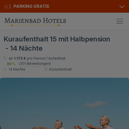
PARKING GRATIS
Hotels
Kuraufenthalt 15 mit Halbpension
Angebote
Alle Hotels
- 14 Nächte
Kurhotels
Geschenkgutscheine
ab
1.172 €
pro Person / Aufenthalt
(
301 Bewertungen
)
89 %
Golfhotels
Bonusse
14 Nächte
Kuraufenthalt
Ensana Hotels
Sonderangebot
Orea Hotels
Kontakt
Kontakt
Über uns
Privat Transfer