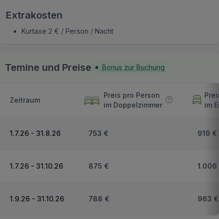
Extrakosten
Kurtaxe 2 € / Person / Nacht
Temine und Preise
Bonus zur Buchung
Preis pro Person
Prei
Zeitraum
im Doppelzimmer
im E
1.7.26 - 31.8.26
753 €
919 €
1.7.26 - 31.10.26
875 €
1.006
1.9.26 - 31.10.26
788 €
963 €