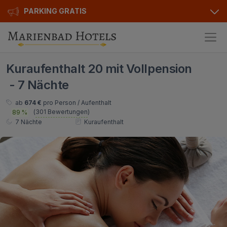
PARKING GRATIS
Hotels
Kuraufenthalt 20 mit Vollpension
Angebote
Alle Hotels
- 7 Nächte
Kurhotels
Geschenkgutscheine
ab
674 €
pro Person / Aufenthalt
(
301 Bewertungen
)
89 %
Golfhotels
Bonusse
7 Nächte
Kuraufenthalt
Ensana Hotels
Sonderangebot
Orea Hotels
Kontakt
Kontakt
Über uns
Privat Transfer