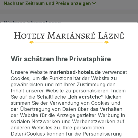
Nächster Zeitraum und Preise anzeigen
Wichtige Informationen
Kontaktdaten. Unterkunftsbedingungen und andere...
Als Geschenk kaufen
Wir schätzen Ihre Privatsphäre
Machen Sie Freude mit einem Geschenkvoucher
Unsere Website
marienbad-hotels.de
verwendet
Cookies, um die Funktionalität der Website zu
Jetzt bezahlen Sie gar nichts.
gewährleisten und mit Ihrer Zustimmung den
Die Zahlungsmodalitäten erhalten Sie zusammen mit dem Angebot
Inhalt unserer Website zu personalisieren. Indem
per E-Mail.
Sie auf die Schaltfläche
„Ich verstehe“
klicken,
stimmen Sie der Verwendung von Cookies und
der Übertragung von Daten über das Verhalten
Hinweis
der Website für die Anzeige gezielter Werbung in
sozialen Netzwerken und Werbenetzwerken auf
Kulturprogramm 1.6.-15.9.2026 / je nach Wetterlage /
Ϩ...
anderen Websites zu. Ihre persönlichen
Daten/Cookies können für die Personalisierung