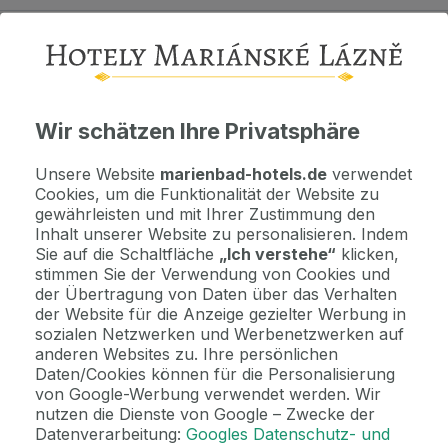
Als Geschenk kaufen
Machen Sie Freude mit einem Geschenkvoucher
Wir schätzen Ihre Privatsphäre
Jetzt bezahlen Sie gar nichts.
Die Zahlungsmodalitäten erhalten Sie zusammen mit dem Angebot
Unsere Website
marienbad-hotels.de
verwendet
per E-Mail.
Cookies, um die Funktionalität der Website zu
gewährleisten und mit Ihrer Zustimmung den
Inhalt unserer Website zu personalisieren. Indem
Hinweis
Sie auf die Schaltfläche
„Ich verstehe“
klicken,
stimmen Sie der Verwendung von Cookies und
Kulturprogramm 1.6.-15.9.2026 / je nach Wetterlage /
Ϩ...
der Übertragung von Daten über das Verhalten
der Website für die Anzeige gezielter Werbung in
sozialen Netzwerken und Werbenetzwerken auf
2 Gründe, bei uns zu buchen
anderen Websites zu. Ihre persönlichen
Daten/Cookies können für die Personalisierung
Bonus zur Buchung
von Google-Werbung verwendet werden. Wir
Genießen Sie Marienbad in vollen Zügen mit unseren exklusiven
nutzen die Dienste von Google – Zwecke der
Bonusen zu jeder Reservierung!
Datenverarbeitung:
Googles Datenschutz- und