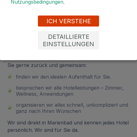
Nutzungsbedingungen
.
Sind Sie unsicher bei der
ICH VERSTEHE
Auswahl? Lassen Sie sich von uns
DETAILLIERTE
beraten!
EINSTELLUNGEN
Hinterlassen Sie Ihre Telefonnummer – wir rufen
Sie gerne zurück und gemeinsam:
finden wir den idealen Aufenthalt für Sie.
besprechen wir alle Hotelleistungen – Zimmer,
Wellness, Anwendungen
organisieren wir alles schnell, unkompliziert und
ganz nach Ihren Wünschen
Wir sind direkt in Marienbad und kennen jedes Hotel
persönlich. Wir sind für Sie da.