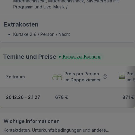
Mitternachtssekt, Mitternachtssnack, Silvestergala mit
Programm und Live-Musik /
Extrakosten
Kurtaxe 2 € / Person / Nacht
Temine und Preise
Bonus zur Buchung
Preis pro Person
Pre
Zeitraum
im Doppelzimmer
im 
20.12.26 - 2.1.27
678 €
871 €
Wichtige Informationen
Kontaktdaten. Unterkunftsbedingungen und andere...