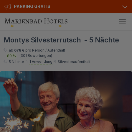
PARKING GRATIS
Hotels
Montys Silvesterrutsch - 5 Nächte
Angebote
Alle Hotels
ab
678 €
pro Person / Aufenthalt
(
301 Bewertungen
)
89 %
Kurhotels
Geschenkgutscheine
1 Anwendung
5 Nächte
Silvesteraufenthalt
Golfhotels
Bonusse
Ensana Hotels
Sonderangebot
Orea Hotels
Kontakt
Kontakt
Über uns
Privat Transfer