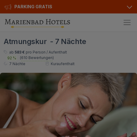
PARKING GRATIS
Hotels
Atmungskur - 7 Nächte
Angebote
Alle Hotels
ab
583 €
pro Person / Aufenthalt
(
610 Bewertungen
)
92 %
Kurhotels
Geschenkgutscheine
7 Nächte
Kuraufenthalt
Golfhotels
Bonusse
Ensana Hotels
Sonderangebot
Orea Hotels
Kontakt
Kontakt
Über uns
Privat Transfer