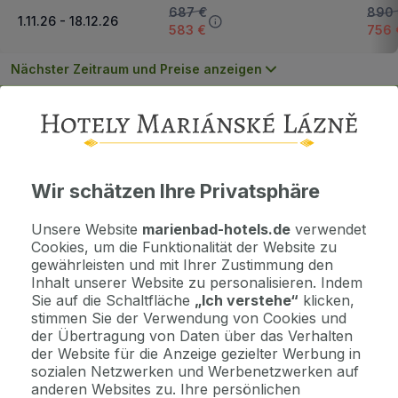
687 €
890
1.11.26 - 18.12.26
583 €
756 
Nächster Zeitraum und Preise anzeigen
Wichtige Informationen
Kontaktdaten. Unterkunftsbedingungen und andere...
Wir schätzen Ihre Privatsphäre
Als Geschenk kaufen
Unsere Website
marienbad-hotels.de
verwendet
Machen Sie Freude mit einem Geschenkvoucher
Cookies, um die Funktionalität der Website zu
gewährleisten und mit Ihrer Zustimmung den
Inhalt unserer Website zu personalisieren. Indem
Jetzt bezahlen Sie gar nichts.
Sie auf die Schaltfläche
„Ich verstehe“
klicken,
Die Zahlungsmodalitäten erhalten Sie zusammen mit dem Angebot
stimmen Sie der Verwendung von Cookies und
per E-Mail.
der Übertragung von Daten über das Verhalten
der Website für die Anzeige gezielter Werbung in
sozialen Netzwerken und Werbenetzwerken auf
anderen Websites zu. Ihre persönlichen
Hinweis