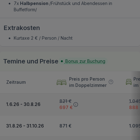
7x
Halbpension
/Frühstück und Abendessen in
Buffetform/
Extrakosten
Kurtaxe 2 € / Person / Nacht
Temine und Preise
Bonus zur Buchung
Preis pro Person
Pr
Zeitraum
im Doppelzimmer
im
821 €
1.04
1.6.26 - 30.8.26
697 €
888
31.8.26 - 31.10.26
871 €
1.09