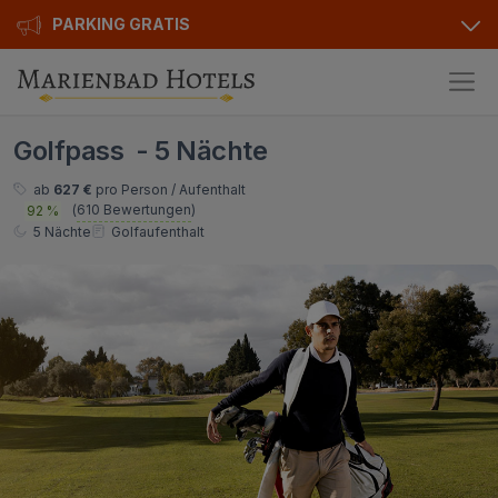
PARKING GRATIS
Hotels
Golfpass - 5 Nächte
Angebote
Alle Hotels
ab
627 €
pro Person / Aufenthalt
(
610 Bewertungen
)
92 %
Kurhotels
Geschenkgutscheine
5 Nächte
Golfaufenthalt
Golfhotels
Bonusse
Ensana Hotels
Sonderangebot
Orea Hotels
Kontakt
Kontakt
Über uns
Privat Transfer