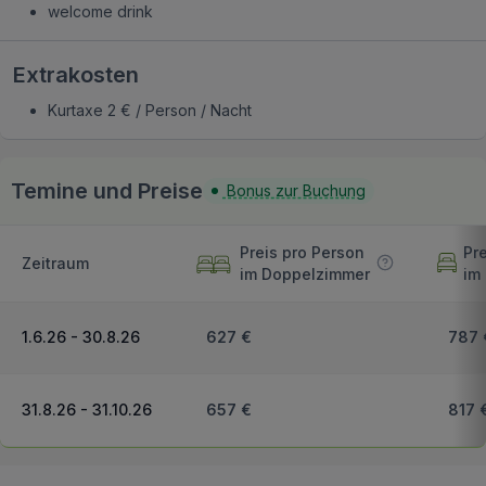
welcome drink
Extrakosten
Kurtaxe 2 € / Person / Nacht
Temine und Preise
Bonus zur Buchung
Preis pro Person
Pr
Zeitraum
im Doppelzimmer
im
1.6.26 - 30.8.26
627 €
787 
31.8.26 - 31.10.26
657 €
817 