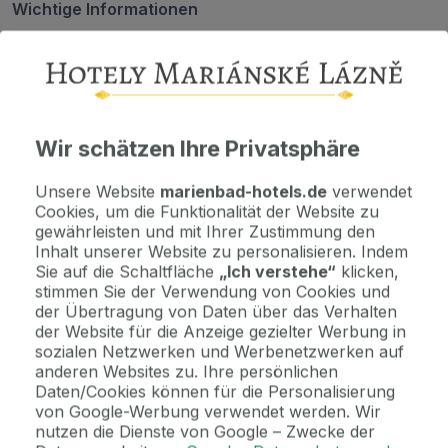
Wichtige Informationen
Kontaktdaten. Unterkunftsbedingungen und andere...
Als Geschenk kaufen
Machen Sie Freude mit einem Geschenkvoucher
Wir schätzen Ihre Privatsphäre
Unsere Website
marienbad-hotels.de
verwendet
Jetzt bezahlen Sie gar nichts.
Cookies, um die Funktionalität der Website zu
Die Zahlungsmodalitäten erhalten Sie zusammen mit dem Angebot
gewährleisten und mit Ihrer Zustimmung den
per E-Mail.
Inhalt unserer Website zu personalisieren. Indem
Sie auf die Schaltfläche
„Ich verstehe“
klicken,
stimmen Sie der Verwendung von Cookies und
Hinweis
der Übertragung von Daten über das Verhalten
Das Hotel wird vom 11.1. 2027 - 28.1.2027 aus Betriebsgründen ge...
der Website für die Anzeige gezielter Werbung in
sozialen Netzwerken und Werbenetzwerken auf
anderen Websites zu. Ihre persönlichen
2 Gründe, bei uns zu buchen
Daten/Cookies können für die Personalisierung
von Google-Werbung verwendet werden. Wir
Bonus zur Buchung
nutzen die Dienste von Google – Zwecke der
Genießen Sie Marienbad in vollen Zügen mit unseren exklusiven