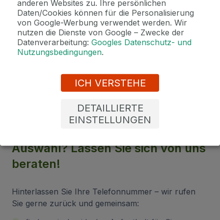
anderen Websites zu. Ihre persönlichen
Hinweis
Daten/Cookies können für die Personalisierung
Das Hotel wird vom 11.1. 2027 - 28.1.2027 aus Betriebsgründen ge...
von Google-Werbung verwendet werden. Wir
nutzen die Dienste von Google – Zwecke der
Datenverarbeitung:
Googles Datenschutz- und
2 Gründe, bei uns zu buchen
Nutzungsbedingungen
.
Bonus zur Buchung
Genießen Sie Marienbad in vollen Zügen mit unseren exklusiven
ICH VERSTEHE
Bonusen zu jeder Reservierung!
DETAILLIERTE
EINSTELLUNGEN
Sind Sie unsicher bei der
Auswahl? Lassen Sie sich von uns
beraten!
Hinterlassen Sie Ihre Telefonnummer – wir rufen
Sie gerne zurück und gemeinsam: