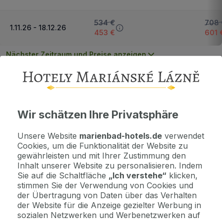
534 €
708 
1.11.26 - 18.12.26
453 €
601 
Nächster Zeitraum und Preise anzeigen
Wichtige Informationen
Kontaktdaten. Unterkunftsbedingungen und andere...
Wir schätzen Ihre Privatsphäre
Unsere Website
marienbad-hotels.de
verwendet
Als Geschenk kaufen
Cookies, um die Funktionalität der Website zu
Machen Sie Freude mit einem Geschenkvoucher
gewährleisten und mit Ihrer Zustimmung den
Inhalt unserer Website zu personalisieren. Indem
Sie auf die Schaltfläche
„Ich verstehe“
klicken,
Jetzt bezahlen Sie gar nichts.
stimmen Sie der Verwendung von Cookies und
Die Zahlungsmodalitäten erhalten Sie zusammen mit dem Angebot
der Übertragung von Daten über das Verhalten
per E-Mail.
der Website für die Anzeige gezielter Werbung in
sozialen Netzwerken und Werbenetzwerken auf