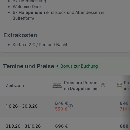
6x Übernachtung
Welcome Drink
6x
Halbpension
/Frühstück und Abendessen in
Buffetform/
Extrakosten
Kurtaxe 2 € / Person / Nacht
Temine und Preise
Bonus zur Buchung
Preis pro Person
Pr
Zeitraum
im Doppelzimmer
im
648 €
840
1.6.26 - 30.8.26
550 €
714 
31.8.26 - 31.10.26
696 €
888