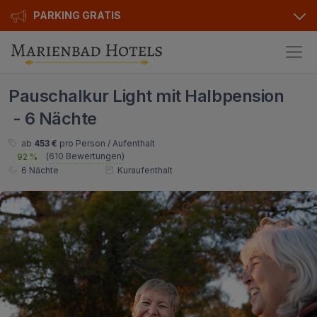
PARKING GRATIS
Hotels
Pauschalkur Light mit Halbpension
Angebote
Alle Hotels
- 6 Nächte
Kurhotels
Geschenkgutscheine
ab
453 €
pro Person / Aufenthalt
(
610 Bewertungen
)
92 %
Golfhotels
Bonusse
6 Nächte
Kuraufenthalt
Ensana Hotels
Sonderangebot
Orea Hotels
Kontakt
Kontakt
Über uns
Privat Transfer