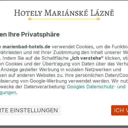
 Zimmer
eine Anzahlung in Höhe von 116 EUR pro
en Ihre Privatsphäre
etrag ist vor Ort in bar oder mit Kreditkarte
te
marienbad-hotels.de
verwendet Cookies, um die Funktion
rtzeiten nach Absprache. Bitte nehmen Sie
ährleisten und mit Ihrer Zustimmung den Inhalt unserer W
. Indem Sie auf die Schaltfläche
„Ich verstehe“
klicken, s
len Sie uns die Anpassung mit.
n Cookies und der Übertragung von Daten über das Verha
e Anzeige gezielter Werbung in sozialen Netzwerken und
en auf anderen Websites zu. Ihre persönlichen Daten/Co
alisierung von Google-Werbung verwendet werden. Wir nut
Zwecke der Datenverarbeitung:
Googles Datenschutz- und
ngungen
.
erlich) 4 € / Nacht
ERTE EINSTELLUNGEN
ICH 