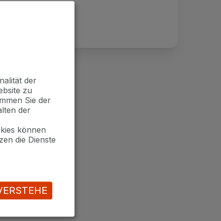
alität der
ebsite zu
timmen Sie der
lten der
okies können
zen die Dienste
VERSTEHE