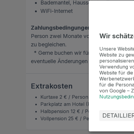
Bademantel, Hausschuhe, Tresor am
WiFi-Internet
Zahlungsbedingungen
: Wir verlangen 
Wir schätz
Person zwei Monate vor Anreise. Der Restb
zu begleichen.
Unsere Websi
* Gerne buchen wir für Sie einmalige Sta
Website zu gew
personalisieren
eventuelle Änderungen selbst vor und tei
Verwendung vo
Website für di
Werbenetzwerk
Extrakosten
für die Person
von Google – 
Nutzungsbedi
Kurtaxe 2 € / Person / Nacht
Parkplatz am Hotel (Reservierung erford
Halbpension 12 € / Person
DETAILLI
Vollpension 25 € / Person