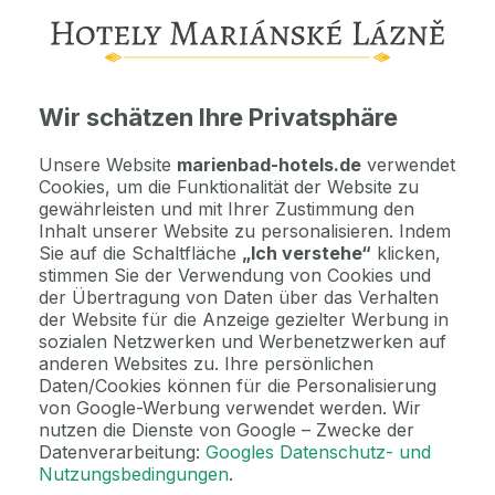
Wichtige Informationen
Kontaktdaten. Unterkunftsbedingungen und andere...
Wir schätzen Ihre Privatsphäre
Als Geschenk kaufen
Machen Sie Freude mit einem Geschenkvoucher
Unsere Website
marienbad-hotels.de
verwendet
Cookies, um die Funktionalität der Website zu
gewährleisten und mit Ihrer Zustimmung den
Jetzt bezahlen Sie gar nichts.
Inhalt unserer Website zu personalisieren. Indem
Die Zahlungsmodalitäten erhalten Sie zusammen mit dem Angebot
Sie auf die Schaltfläche
„Ich verstehe“
klicken,
per E-Mail.
stimmen Sie der Verwendung von Cookies und
der Übertragung von Daten über das Verhalten
der Website für die Anzeige gezielter Werbung in
2 Gründe, bei uns zu buchen
sozialen Netzwerken und Werbenetzwerken auf
anderen Websites zu. Ihre persönlichen
Bonus zur Buchung
Daten/Cookies können für die Personalisierung
Genießen Sie Marienbad in vollen Zügen mit unseren exklusiven
von Google-Werbung verwendet werden. Wir
Bonusen zu jeder Reservierung!
nutzen die Dienste von Google – Zwecke der
Datenverarbeitung:
Googles Datenschutz- und
Nutzungsbedingungen
.