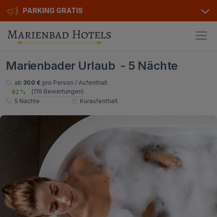
PARKING GRATIS
Hotels
Marienbader Urlaub - 5 Nächte
Angebote
Alle Hotels
ab
300 €
pro Person / Aufenthalt
(
119 Bewertungen
)
92 %
Kurhotels
Geschenkgutscheine
5 Nächte
Kuraufenthalt
Golfhotels
Bonusse
Ensana Hotels
Sonderangebot
Orea Hotels
Kontakt
Kontakt
Über uns
Privat Transfer