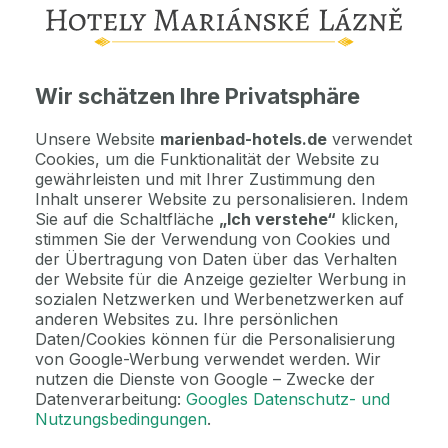
Wichtige Informationen
Kontaktdaten. Unterkunftsbedingungen und andere...
Wir schätzen Ihre Privatsphäre
Als Geschenk kaufen
Machen Sie Freude mit einem Geschenkvoucher
Unsere Website
marienbad-hotels.de
verwendet
Cookies, um die Funktionalität der Website zu
gewährleisten und mit Ihrer Zustimmung den
Jetzt bezahlen Sie gar nichts.
Inhalt unserer Website zu personalisieren. Indem
Die Zahlungsmodalitäten erhalten Sie zusammen mit dem Angebot
Sie auf die Schaltfläche
„Ich verstehe“
klicken,
per E-Mail.
stimmen Sie der Verwendung von Cookies und
der Übertragung von Daten über das Verhalten
der Website für die Anzeige gezielter Werbung in
sozialen Netzwerken und Werbenetzwerken auf
2 Gründe, bei uns zu buchen
anderen Websites zu. Ihre persönlichen
Bonus zur Buchung
Daten/Cookies können für die Personalisierung
Genießen Sie Marienbad in vollen Zügen mit unseren exklusiven
von Google-Werbung verwendet werden. Wir
Bonusen zu jeder Reservierung!
nutzen die Dienste von Google – Zwecke der
Datenverarbeitung:
Googles Datenschutz- und
Nutzungsbedingungen
.