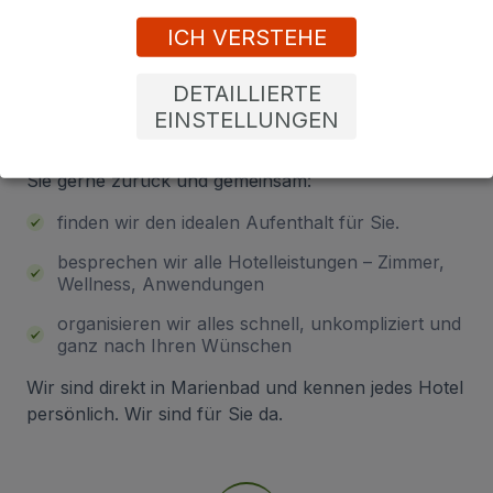
Sind Sie unsicher bei der
ICH VERSTEHE
Auswahl? Lassen Sie sich von uns
beraten!
DETAILLIERTE
EINSTELLUNGEN
Hinterlassen Sie Ihre Telefonnummer – wir rufen
Sie gerne zurück und gemeinsam:
finden wir den idealen Aufenthalt für Sie.
besprechen wir alle Hotelleistungen – Zimmer,
Wellness, Anwendungen
organisieren wir alles schnell, unkompliziert und
ganz nach Ihren Wünschen
Wir sind direkt in Marienbad und kennen jedes Hotel
persönlich. Wir sind für Sie da.