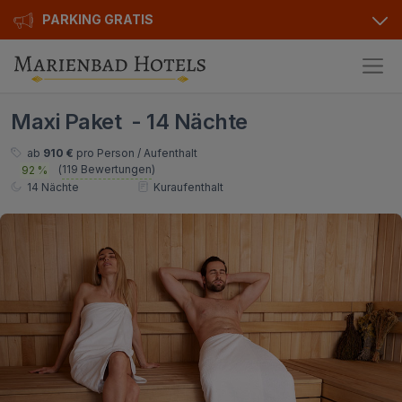
PARKING GRATIS
Hotels
Maxi Paket - 14 Nächte
Angebote
Alle Hotels
ab
910 €
pro Person / Aufenthalt
(
119 Bewertungen
)
92 %
Kurhotels
Geschenkgutscheine
14 Nächte
Kuraufenthalt
Golfhotels
Bonusse
Ensana Hotels
Sonderangebot
Orea Hotels
Kontakt
Kontakt
Über uns
Privat Transfer