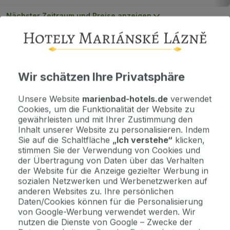
Nächster Zeitraum und Preise anzeigen
Wichtige Informationen
Kontaktdaten. Unterkunftsbedingungen und andere...
Wir schätzen Ihre Privatsphäre
Unsere Website
marienbad-hotels.de
verwendet
Als Geschenk kaufen
Cookies, um die Funktionalität der Website zu
Machen Sie Freude mit einem Geschenkvoucher
gewährleisten und mit Ihrer Zustimmung den
Inhalt unserer Website zu personalisieren. Indem
Sie auf die Schaltfläche
„Ich verstehe“
klicken,
Jetzt bezahlen Sie gar nichts.
stimmen Sie der Verwendung von Cookies und
Die Zahlungsmodalitäten erhalten Sie zusammen mit dem Angebot
der Übertragung von Daten über das Verhalten
per E-Mail.
der Website für die Anzeige gezielter Werbung in
sozialen Netzwerken und Werbenetzwerken auf
anderen Websites zu. Ihre persönlichen
2 Gründe, bei uns zu buchen
Daten/Cookies können für die Personalisierung
von Google-Werbung verwendet werden. Wir
Bonus zur Buchung
nutzen die Dienste von Google – Zwecke der
Genießen Sie Marienbad in vollen Zügen mit unseren exklusiven