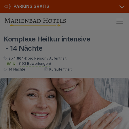
PARKING GRATIS
Hotels
Komplexe Heilkur intensive
Angebote
Alle Hotels
- 14 Nächte
Kurhotels
Geschenkgutscheine
ab
1.664 €
pro Person / Aufenthalt
(
193 Bewertungen
)
88 %
Golfhotels
Bonusse
14 Nächte
Kuraufenthalt
Ensana Hotels
Sonderangebot
Orea Hotels
Kontakt
Kontakt
Über uns
Privat Transfer