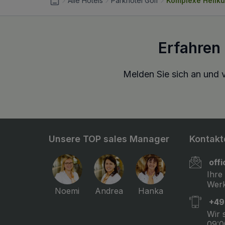
Alle Hotels
Parkhotel Golf
Komplexe Heilku
Erfahren
Melden Sie sich an und v
Unsere TOP sales Manager
Kontakt
off
Ihre
Werk
Noemi
Andrea
Hanka
+49
Wir 
09:0