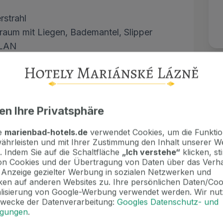
rstrahl
raum mit Liegen, Bademantel, Slipper
WLAN
en Ihre Privatsphäre
te
marienbad-hotels.de
verwendet Cookies, um die Funktion
ährleisten und mit Ihrer Zustimmung den Inhalt unserer W
. Indem Sie auf die Schaltfläche
„Ich verstehe“
klicken, s
n Cookies und der Übertragung von Daten über das Verha
4 Nächte 4 € / Nacht
e Anzeige gezielter Werbung in sozialen Netzwerken und
en auf anderen Websites zu. Ihre persönlichen Daten/Co
alisierung von Google-Werbung verwendet werden. Wir nut
Zwecke der Datenverarbeitung:
Googles Datenschutz- und
ngungen
.