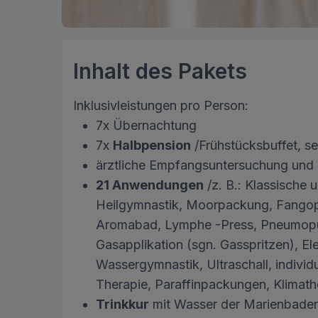
Inhalt des Pakets
Inklusivleistungen pro Person:
7x Übernachtung
7x
Halbpension
/Frühstücksbuffet, s
ärztliche Empfangsuntersuchung und
21 Anwendungen
/z. B.: Klassische 
Heilgymnastik, Moorpackung, Fangop
Aromabad, Lymphe -Press, Pneumopun
Gasapplikation (sgn. Gasspritzen), El
Wassergymnastik, Ultraschall, individu
Therapie, Paraffinpackungen, Klimath
Trinkkur
mit Wasser der Marienbader H