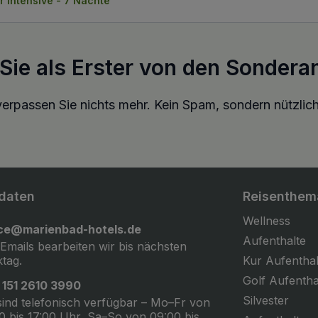
r Intensive - 7 Nächte
 Sie als Erster von den Sondera
erpassen Sie nichts mehr. Kein Spam, sondern nützlich
daten
Reisenthem
Wellness
ice@marienbad-hotels.de
Aufenthalte
 Emails bearbeiten wir bis nächsten
tag.
Kur Aufenthal
Golf Aufentha
 151 2610 3990
Silvester
sind telefonisch verfügbar – Mo–Fr von
0 bis 17:00 Uhr, Sa–So von 09:00 bis