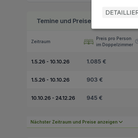
DETAILLI
Temine und Preise
Bonus zur Buchung
Preis pro Person
Zeitraum
im Doppelzimmer
1.085 €
1.5.26 - 10.10.26
903 €
1.5.26 - 10.10.26
945 €
10.10.26 - 24.12.26
Nächster Zeitraum und Preise anzeigen