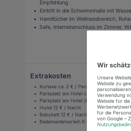
Empfehlung
Eintritt in die Schwimmhalle mit Wasse
Handtücher im Wellnessbereich, Ruhe
Safe, Internetanschluss im Zimmer, 
Wir schätz
Extrakosten
Unsere Websi
Website zu gew
Kurtaxe ca. 2 € / Person / Nacht
personalisieren
Parkplatz am Hotel ca 8 € / Nacht
Verwendung vo
Parkplatz am Hotel /Kuraufenthalte ab 1
Website für di
Werbenetzwerk
Hund 12 € / Nacht
für die Person
Babybett 12 € / Nacht
von Google – 
Bademantelverleih 6 € / Person / Nacht
Nutzungsbedi