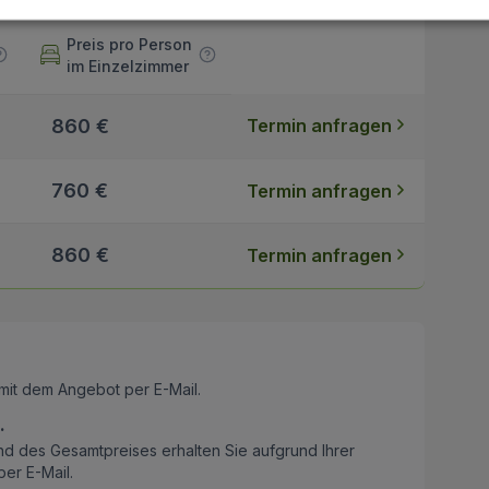
Preis pro Person
im Einzelzimmer
860 €
Termin anfragen
760 €
Termin anfragen
860 €
Termin anfragen
mit dem Angebot per E-Mail.
.
nd des Gesamtpreises erhalten Sie aufgrund Ihrer
er E-Mail.