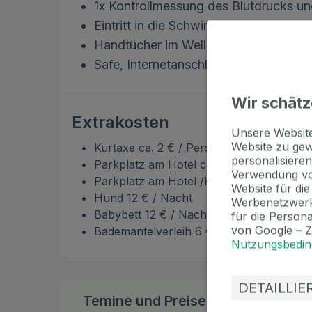
1x Kontrollmessung des Blutdrucks un
Eintritt in die Schwimmhalle mit Wasse
Handtücher im Wellnessbereich, Ruhe
Safe, Internetanschluss im Zimmer, 
Wir schätz
Extrakosten
Unsere Websi
Website zu gew
Kurtaxe ca. 2 € / Person / Nacht
personalisieren
Parkplatz am Hotel ca 8 € / Nacht
Verwendung vo
Parkplatz am Hotel /Kuraufenthalte ab 1
Website für di
Hund 12 € / Nacht
Werbenetzwerk
Babybett 12 € / Nacht
für die Person
von Google – 
Bademantelverleih 6 € / Person / Nacht
Nutzungsbedi
DETAILLI
Temine und Preise
Bonus zur Buchung