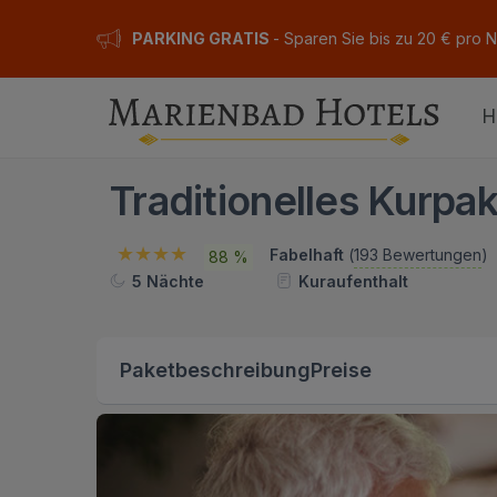
PARKING GRATIS
- Sparen Sie bis zu 20 € pro 
H
Traditionelles Kurpa
Fabelhaft
(
193 Bewertungen
)
88 %
5 Nächte
Kuraufenthalt
Paketbeschreibung
Preise
E