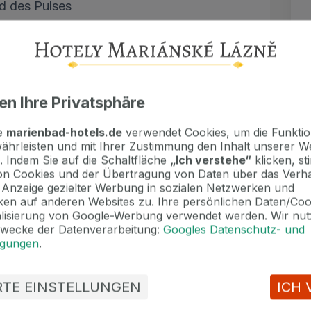
d des Pulses
rstrahl
raum mit Liegen, Bademantel, Slipper
WLAN
en Ihre Privatsphäre
te
marienbad-hotels.de
verwendet Cookies, um die Funktion
ährleisten und mit Ihrer Zustimmung den Inhalt unserer W
. Indem Sie auf die Schaltfläche
„Ich verstehe“
klicken, s
n Cookies und der Übertragung von Daten über das Verha
4 Nächte 4 € / Nacht
e Anzeige gezielter Werbung in sozialen Netzwerken und
en auf anderen Websites zu. Ihre persönlichen Daten/Co
alisierung von Google-Werbung verwendet werden. Wir nut
Zwecke der Datenverarbeitung:
Googles Datenschutz- und
ngungen
.
ERTE EINSTELLUNGEN
ICH 