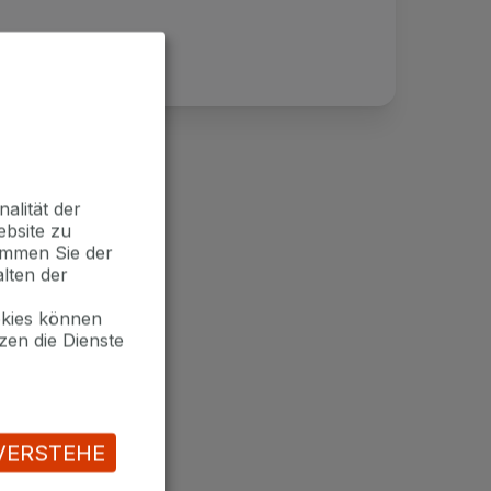
alität der
ebsite zu
timmen Sie der
lten der
okies können
zen die Dienste
VERSTEHE