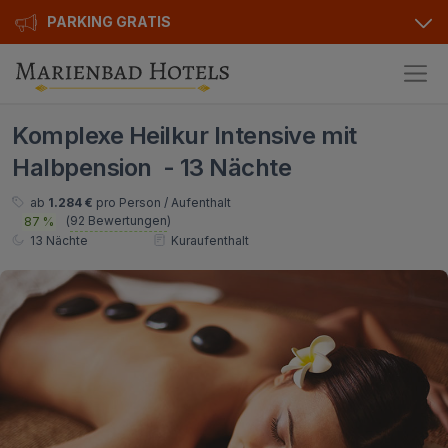
PARKING GRATIS
Hotels
Komplexe Heilkur Intensive mit
Angebote
Alle Hotels
Halbpension - 13 Nächte
Kurhotels
Geschenkgutscheine
ab
1.284 €
pro Person / Aufenthalt
(
92 Bewertungen
)
87 %
Golfhotels
Bonusse
13 Nächte
Kuraufenthalt
Ensana Hotels
Sonderangebot
Orea Hotels
Kontakt
Kontakt
Über uns
Privat Transfer