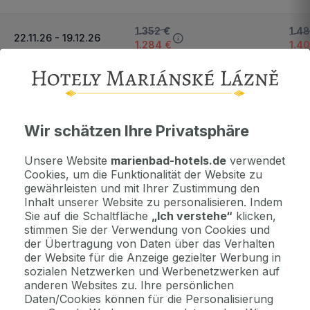
1.352 €
1.4
22.11.26 - 19.12.26
1.284 €
1.4
Nächster Zeitraum und Preise anzeigen
Wichtige Informationen
Wir schätzen Ihre Privatsphäre
Kontaktdaten. Unterkunftsbedingungen und andere...
Unsere Website
marienbad-hotels.de
verwendet
Cookies, um die Funktionalität der Website zu
gewährleisten und mit Ihrer Zustimmung den
Als Geschenk kaufen
Inhalt unserer Website zu personalisieren. Indem
Machen Sie Freude mit einem Geschenkvoucher
Sie auf die Schaltfläche
„Ich verstehe“
klicken,
stimmen Sie der Verwendung von Cookies und
der Übertragung von Daten über das Verhalten
Jetzt bezahlen Sie gar nichts.
der Website für die Anzeige gezielter Werbung in
Die Zahlungsmodalitäten erhalten Sie zusammen mit dem Angebot
sozialen Netzwerken und Werbenetzwerken auf
per E-Mail.
anderen Websites zu. Ihre persönlichen
Daten/Cookies können für die Personalisierung