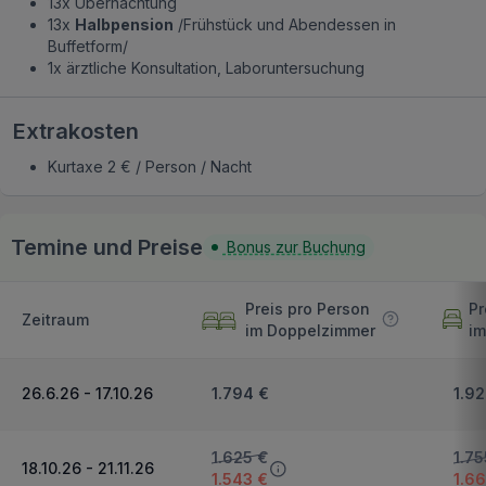
13x Übernachtung
13x
Halbpension
/Frühstück und Abendessen in
Buffetform/
1x ärztliche Konsultation, Laboruntersuchung
Extrakosten
Kurtaxe 2 € / Person / Nacht
Temine und Preise
Bonus zur Buchung
Preis pro Person
Pr
Zeitraum
im Doppelzimmer
im
26.6.26 - 17.10.26
1.794 €
1.9
1.625 €
1.75
18.10.26 - 21.11.26
1.543 €
1.6