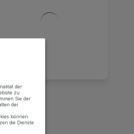
alität der
ebsite zu
timmen Sie der
lten der
okies können
zen die Dienste