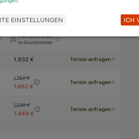
ngungen
.
ERTE EINSTELLUNGEN
ICH 
Preis pro Person
im Einzelzimmer
1.932 €
Termin anfragen
1.750 €
Termin anfragen
1.662 €
1.526 €
Termin anfragen
1.449 €