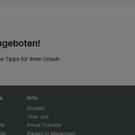
ngeboten!
e Tipps für Ihren Urlaub.
a
Info
Kontakt
Über uns
te
Privat Transfer
lte
Parken in Marienbad