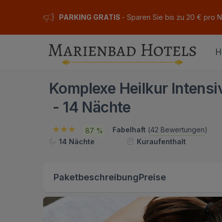
PARKING GRATIS
- Sparen Sie bis zu 20 € pro 
H
Komplexe Heilkur Intensi
- 14 Nächte
Fabelhaft
(
42 Bewertungen
)
87 %
14 Nächte
Kuraufenthalt
Paketbeschreibung
Preise
ION