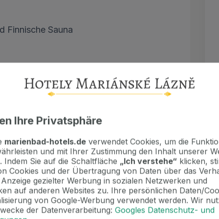
nd Finnische Sauna
e und Kulturprogramme
en Ihre Privatsphäre
te
marienbad-hotels.de
verwendet Cookies, um die Funktion
ährleisten und mit Ihrer Zustimmung den Inhalt unserer W
Person
. Indem Sie auf die Schaltfläche
„Ich verstehe“
klicken, s
oraus erforderlich/ 10 € / Nacht
n Cookies und der Übertragung von Daten über das Verha
e 30 € / Aufenthalt
e Anzeige gezielter Werbung in sozialen Netzwerken und
 Stockwerks 5 € / Person / Nacht
en auf anderen Websites zu. Ihre persönlichen Daten/Co
/ Person
alisierung von Google-Werbung verwendet werden. Wir nut
Zwecke der Datenverarbeitung:
Googles Datenschutz- und