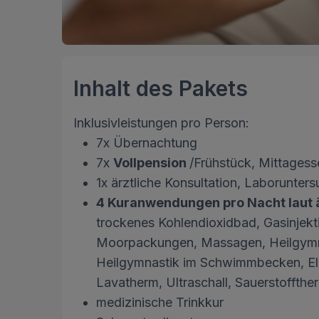
Inhalt des Pakets
Inklusivleistungen pro Person:
7x Übernachtung
7x
Vollpension
/Frühstück, Mittages
1x ärztliche Konsultation, Laborunter
4 Kuranwendungen pro Nacht laut 
trockenes Kohlendioxidbad, Gasinjekti
Moorpackungen, Massagen, Heilgymnas
Heilgymnastik im Schwimmbecken, Elek
Lavatherm, Ultraschall, Sauerstoffthera
medizinische Trinkkur