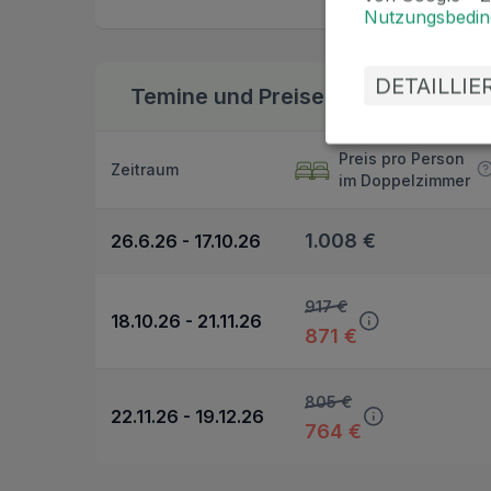
Nutzungsbedi
DETAILLI
Temine und Preise
Bonus zur Buchung
Preis pro Person
Zeitraum
im Doppelzimmer
1.008 €
26.6.26 - 17.10.26
917 €
18.10.26 - 21.11.26
871 €
805 €
22.11.26 - 19.12.26
764 €