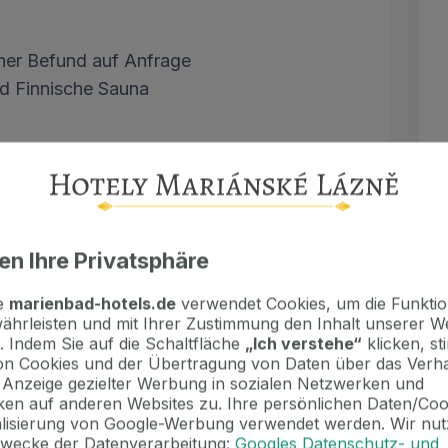
her Befund auf Anfrage
nd Finnische Sauna
e und Kulturprogramme
en Ihre Privatsphäre
te
marienbad-hotels.de
verwendet Cookies, um die Funktion
ährleisten und mit Ihrer Zustimmung den Inhalt unserer W
Person
. Indem Sie auf die Schaltfläche
„Ich verstehe“
klicken, s
n Cookies und der Übertragung von Daten über das Verha
oraus erforderlich/ 10 € / Nacht
e Anzeige gezielter Werbung in sozialen Netzwerken und
e 30 € / Aufenthalt
en auf anderen Websites zu. Ihre persönlichen Daten/Co
 Stockwerks 5 € / Person / Nacht
alisierung von Google-Werbung verwendet werden. Wir nut
/ Person
Zwecke der Datenverarbeitung:
Googles Datenschutz- und