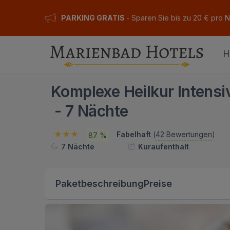
PARKING GRATIS
- Sparen Sie bis zu 20 € pro 
H
Komplexe Heilkur Intensi
- 7 Nächte
Fabelhaft
(
42 Bewertungen
)
87 %
7 Nächte
Kuraufenthalt
Paketbeschreibung
Preise
ION