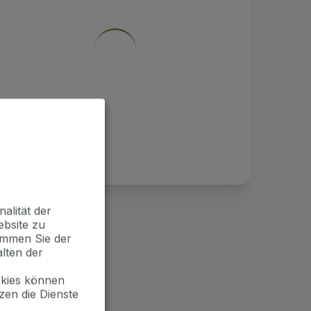
alität der
ebsite zu
timmen Sie der
lten der
okies können
zen die Dienste