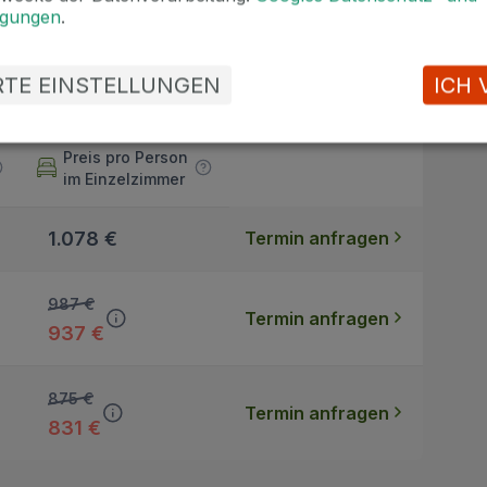
ngungen
.
ERTE EINSTELLUNGEN
ICH 
Preis pro Person
im Einzelzimmer
1.078 €
Termin anfragen
987 €
Termin anfragen
937 €
875 €
Termin anfragen
831 €