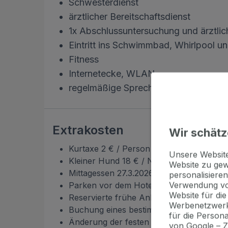
Schwesterdienst
ärztlicher Bereitschaftsdienst
1x Abschlussuntersuchung und ärztlic
Eintritt ins Schwimmbad, Whirlpool u
Fitness
Internetecke, WLAN
regelmäßige Sprechstunden, Vorträg
Extrakosten
Wir schätz
Kurtaxe 2 € / Person / Nacht
Unsere Websi
Kleiner Hund 18 € / Nacht
Website zu gew
Mittagessen 27.3.2026-25.3.2027 16 € / 
personalisieren
Verwendung vo
Parken vor dem Hotel /Reservierung im V
Website für di
Reservierte frühe Ankunft / späte Abreis
Werbenetzwerk
Buchung eines bestimmten Zimmers oder
für die Person
Änderung der festen Reservierung 10 € 
von Google – 