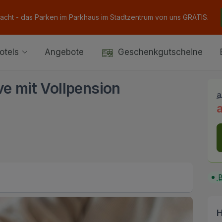
Nacht - das Parken im Parkhaus im Stadtzentrum von uns GRATIS.
otels
Angebote
Geschenkgutscheine
ve mit Vollpension
a
B
H