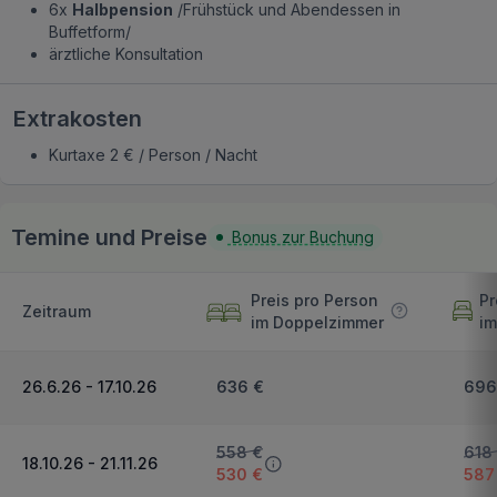
6x
Halbpension
/Frühstück und Abendessen in
Buffetform/
ärztliche Konsultation
Extrakosten
Kurtaxe 2 € / Person / Nacht
Temine und Preise
Bonus zur Buchung
Preis pro Person
Pr
Zeitraum
im Doppelzimmer
im
26.6.26 - 17.10.26
636 €
696
558 €
618
18.10.26 - 21.11.26
530 €
587