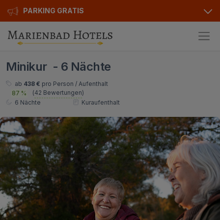
PARKING GRATIS
Hotels
Minikur - 6 Nächte
Angebote
Alle Hotels
ab
438 €
pro Person / Aufenthalt
(
42 Bewertungen
)
87 %
Kurhotels
Geschenkgutscheine
6 Nächte
Kuraufenthalt
Golfhotels
Bonusse
Ensana Hotels
Sonderangebot
Orea Hotels
Kontakt
Kontakt
Über uns
Privat Transfer