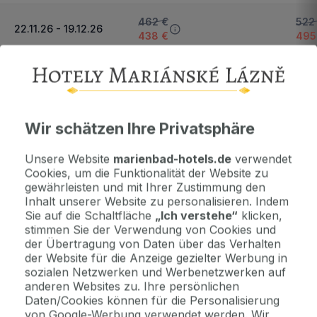
462 €
522
22.11.26 - 19.12.26
438 €
495
Nächster Zeitraum und Preise anzeigen
Wichtige Informationen
Wir schätzen Ihre Privatsphäre
Kontaktdaten. Unterkunftsbedingungen und andere...
Unsere Website
marienbad-hotels.de
verwendet
Cookies, um die Funktionalität der Website zu
Als Geschenk kaufen
gewährleisten und mit Ihrer Zustimmung den
Machen Sie Freude mit einem Geschenkvoucher
Inhalt unserer Website zu personalisieren. Indem
Sie auf die Schaltfläche
„Ich verstehe“
klicken,
stimmen Sie der Verwendung von Cookies und
der Übertragung von Daten über das Verhalten
Jetzt bezahlen Sie gar nichts.
der Website für die Anzeige gezielter Werbung in
Die Zahlungsmodalitäten erhalten Sie zusammen mit dem Angebot
sozialen Netzwerken und Werbenetzwerken auf
per E-Mail.
anderen Websites zu. Ihre persönlichen
Daten/Cookies können für die Personalisierung
von Google-Werbung verwendet werden. Wir